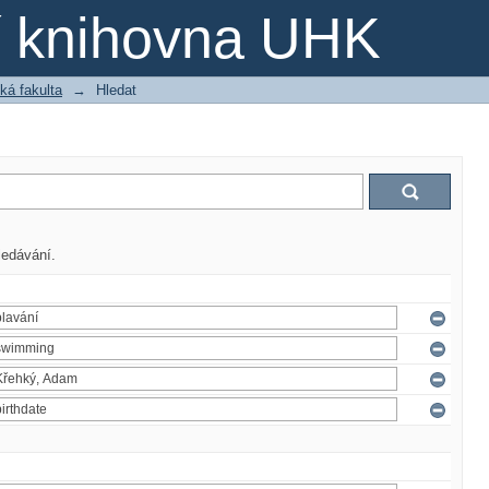
ní knihovna UHK
ká fakulta
→
Hledat
ledávání.