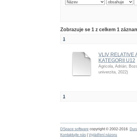
Zobrazuje se 1 z celkem 1 zázna
1
VLIV RELATIVE
KATEGORII U12
Agricola, Adrián
;
Bozd
univerzita
,
2022
)
1
DSpace software
copyright © 2002-2016
Dur
Kontaktujte nás
|
Vyjádření názoru