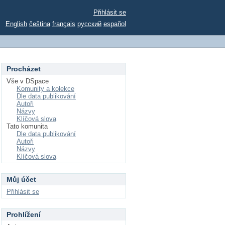
Přihlásit se
English
čeština
français
русский
español
Procházet
Vše v DSpace
Komunity a kolekce
Dle data publikování
Autoři
Názvy
Klíčová slova
Tato komunita
Dle data publikování
Autoři
Názvy
Klíčová slova
Můj účet
Přihlásit se
Prohlížení