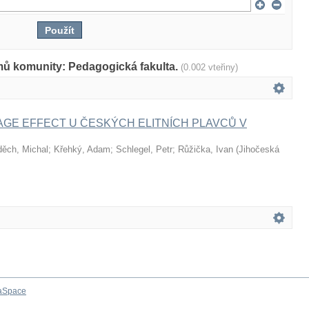
mů komunity: Pedagogická fakulta.
(0.002 vteřiny)
 AGE EFFECT U ČESKÝCH ELITNÍCH PLAVCŮ V
ěch, Michal
;
Křehký, Adam
;
Schlegel, Petr
;
Růžička, Ivan
(
Jihočeská
aSpace