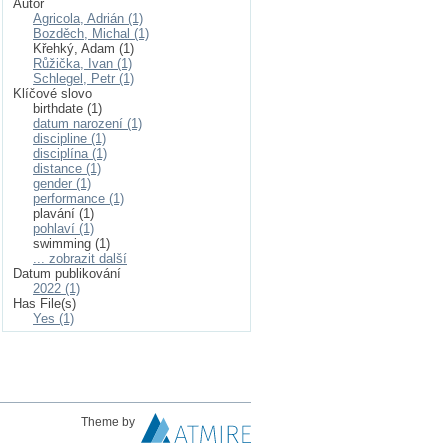
Autor
Agricola, Adrián (1)
Bozděch, Michal (1)
Křehký, Adam (1)
Růžička, Ivan (1)
Schlegel, Petr (1)
Klíčové slovo
birthdate (1)
datum narození (1)
discipline (1)
disciplína (1)
distance (1)
gender (1)
performance (1)
plavání (1)
pohlaví (1)
swimming (1)
... zobrazit další
Datum publikování
2022 (1)
Has File(s)
Yes (1)
Theme by