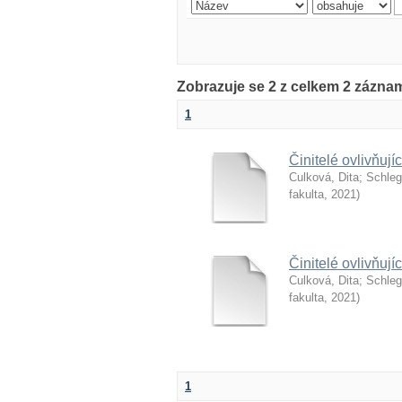
Zobrazuje se 2 z celkem 2 zázna
1
Činitelé ovlivňuj
Culková, Dita
;
Schleg
fakulta
,
2021
)
Činitelé ovlivňuj
Culková, Dita
;
Schleg
fakulta
,
2021
)
1