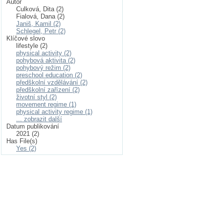
Autor
Culková, Dita (2)
Fialová, Dana (2)
Janiš, Kamil (2)
Schlegel, Petr (2)
Klíčové slovo
lifestyle (2)
physical activity (2)
pohybová aktivita (2)
pohybový režim (2)
preschool education (2)
předškolní vzdělávání (2)
předškolní zařízení (2)
životní styl (2)
movement regime (1)
physical activity regime (1)
... zobrazit další
Datum publikování
2021 (2)
Has File(s)
Yes (2)