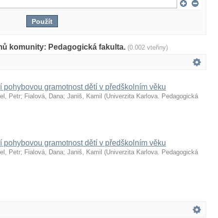
mů komunity: Pedagogická fakulta.
(0.002 vteřiny)
ící pohybovou gramotnost dětí v předškolním věku
el, Petr
;
Fialová, Dana
;
Janiš, Kamil
(
Univerzita Karlova. Pedagogická
ící pohybovou gramotnost dětí v předškolním věku
el, Petr
;
Fialová, Dana
;
Janiš, Kamil
(
Univerzita Karlova. Pedagogická