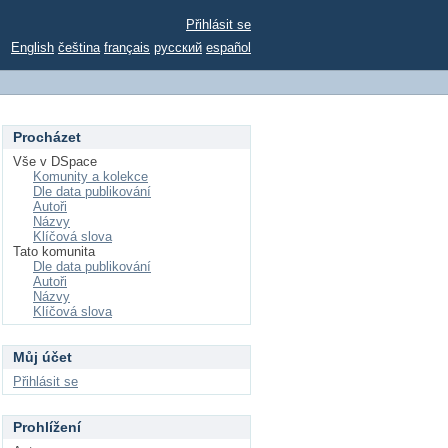
Přihlásit se
English
čeština
français
русский
español
Procházet
Vše v DSpace
Komunity a kolekce
Dle data publikování
Autoři
Názvy
Klíčová slova
Tato komunita
Dle data publikování
Autoři
Názvy
Klíčová slova
Můj účet
Přihlásit se
Prohlížení