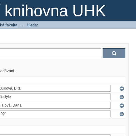
ní knihovna UHK
ká fakulta
→
Hledat
ledávání.