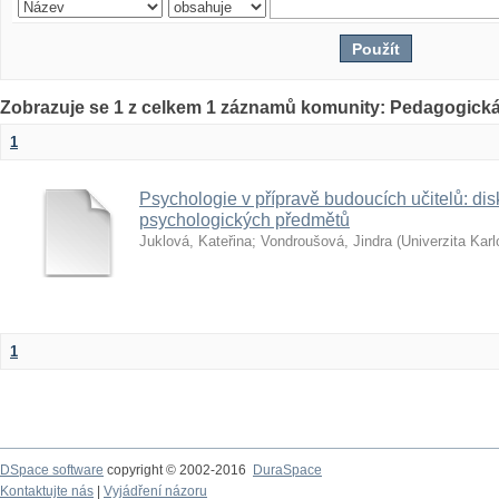
Zobrazuje se 1 z celkem 1 záznamů komunity: Pedagogická
1
Psychologie v přípravě budoucích učitelů: dis
psychologických předmětů
Juklová, Kateřina
;
Vondroušová, Jindra
(
Univerzita Kar
1
DSpace software
copyright © 2002-2016
DuraSpace
Kontaktujte nás
|
Vyjádření názoru