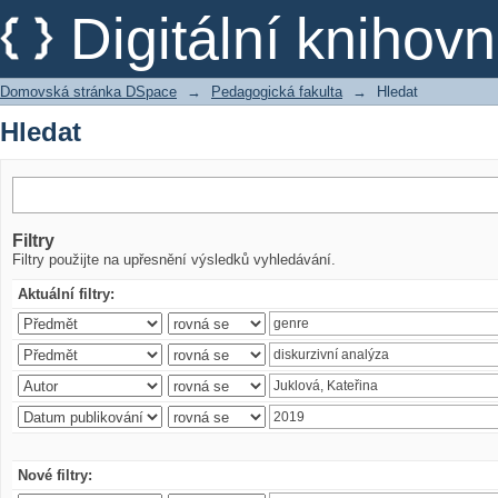
Hledat
Digitální kniho
Domovská stránka DSpace
→
Pedagogická fakulta
→
Hledat
Hledat
Filtry
Filtry použijte na upřesnění výsledků vyhledávání.
Aktuální filtry:
Nové filtry: