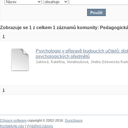
Zobrazuje se 1 z celkem 1 záznamů komunity: Pedagogická
1
Psychologie v přípravě budoucích učitelů: dis
psychologických předmětů
Juklová, Kateřina
;
Vondroušová, Jindra
(
Univerzita Kar
1
DSpace software
copyright © 2002-2016
DuraSpace
Kontaktujte nás
|
Vyjádření názoru