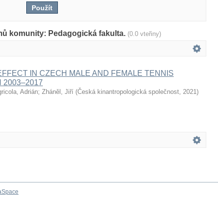
mů komunity: Pedagogická fakulta.
(0.0 vteřiny)
EFFECT IN CZECH MALE AND FEMALE TENNIS
 2003–2017
ricola, Adrián
;
Zháněl, Jiří
(
Česká kinantropologická společnost
,
2021
)
aSpace