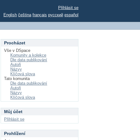
Přihlásit se
English
čeština
français
русский
español
Procházet
Vše v DSpace
Komunity a kolekce
Dle data publikování
Autoři
Názvy
Klíčová slova
Tato komunita
Dle data publikování
Autoři
Názvy
Klíčová slova
Můj účet
Přihlásit se
Prohlížení