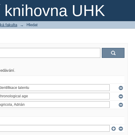
ní knihovna UHK
ká fakulta
→
Hledat
ledávání.