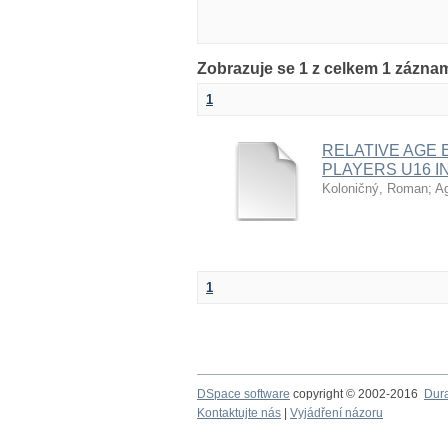
Zobrazuje se 1 z celkem 1 zázna
1
RELATIVE AGE 
PLAYERS U16 IN
Koloničný, Roman
;
Ag
1
DSpace software
copyright © 2002-2016
Dur
Kontaktujte nás
|
Vyjádření názoru