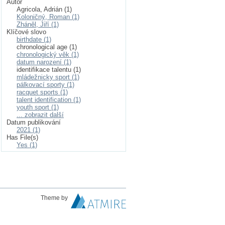
Autor
Agricola, Adrián (1)
Koloničný, Roman (1)
Zháněl, Jiří (1)
Klíčové slovo
birthdate (1)
chronological age (1)
chronologický věk (1)
datum narození (1)
identifikace talentu (1)
mládežnicky sport (1)
pálkovací sporty (1)
racquet sports (1)
talent identification (1)
youth sport (1)
... zobrazit další
Datum publikování
2021 (1)
Has File(s)
Yes (1)
Theme by