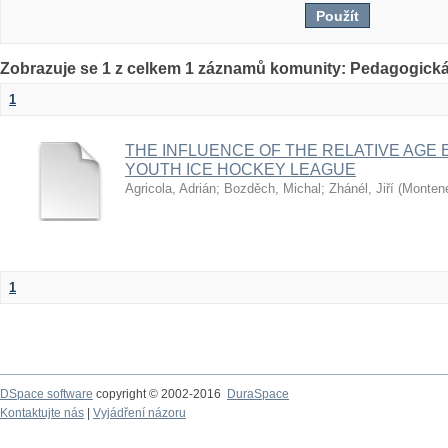
Zobrazuje se 1 z celkem 1 záznamů komunity: Pedagogická
1
THE INFLUENCE OF THE RELATIVE AGE 
YOUTH ICE HOCKEY LEAGUE
Agricola, Adrián
;
Bozděch, Michal
;
Zhánél, Jiří
(
Montene
1
DSpace software
copyright © 2002-2016
DuraSpace
Kontaktujte nás
|
Vyjádření názoru