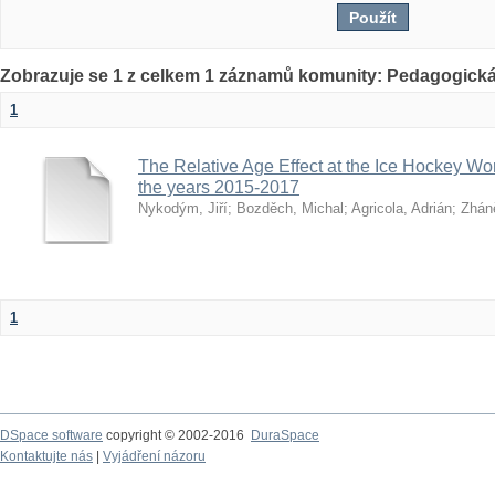
Zobrazuje se 1 z celkem 1 záznamů komunity: Pedagogická
1
The Relative Age Effect at the Ice Hockey W
the years 2015-2017
Nykodým, Jiří
;
Bozděch, Michal
;
Agricola, Adrián
;
Zháně
1
DSpace software
copyright © 2002-2016
DuraSpace
Kontaktujte nás
|
Vyjádření názoru