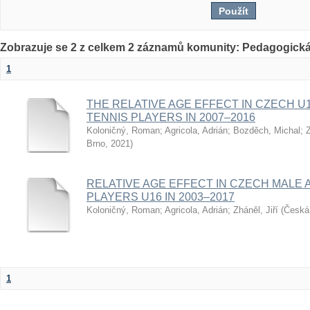
Zobrazuje se 2 z celkem 2 záznamů komunity: Pedagogická
1
THE RELATIVE AGE EFFECT IN CZECH U
TENNIS PLAYERS IN 2007–2016
Koloničný, Roman
;
Agricola, Adrián
;
Bozděch, Michal
;
Z
Brno
,
2021
)
RELATIVE AGE EFFECT IN CZECH MALE 
PLAYERS U16 IN 2003–2017
Koloničný, Roman
;
Agricola, Adrián
;
Zháněl, Jiří
(
Česká 
1