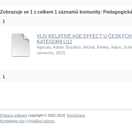
Zobrazuje se 1 z celkem 1 záznamů komunity: Pedagogická
1
VLIV RELATIVE AGE EFFECT U ČESKÝCH
KATEGORII U12
Agricola, Adrián
;
Bozděch, Michal
;
Křehký, Adam
;
Schl
univerzita
,
2022
)
1
DSpace software
copyright © 2002-2016
DuraSpace
Kontaktujte nás
|
Vyjádření názoru