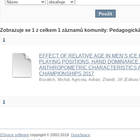
Zobrazuje se 1 z celkem 1 záznamů komunity: Pedagogická
1
EFFECT OF RELATIVE AGE IN MEN’S ICE
PLAYING POSITIONS, HAND DOMINANCE,
ANTHROPOMETRIC CHARACTERISTICS A
CHAMPIONSHIPS 2017
Bozděch, Michal
;
Agricola, Adrián
;
Zháněl, Jiří
(
Editura 
1
DSpace software
copyright © 2002-2016
DuraSpace