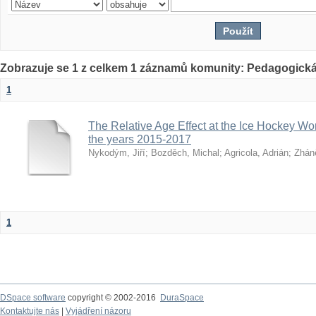
Zobrazuje se 1 z celkem 1 záznamů komunity: Pedagogická
1
The Relative Age Effect at the Ice Hockey W
the years 2015-2017
Nykodým, Jiří
;
Bozděch, Michal
;
Agricola, Adrián
;
Zháně
1
DSpace software
copyright © 2002-2016
DuraSpace
Kontaktujte nás
|
Vyjádření názoru