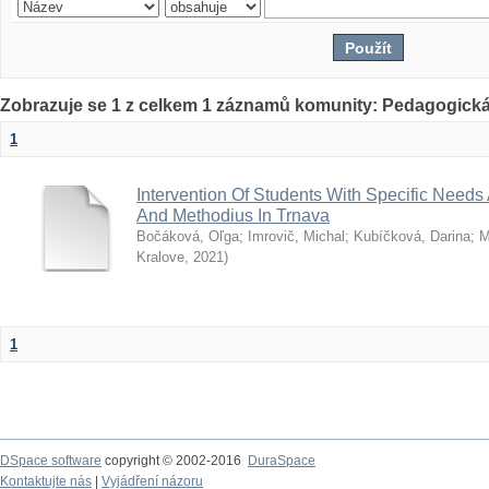
Zobrazuje se 1 z celkem 1 záznamů komunity: Pedagogická
1
Intervention Of Students With Specific Needs A
And Methodius In Trnava
Bočáková, Oľga
;
Imrovič, Michal
;
Kubíčková, Darina
;
M
Kralove
,
2021
)
1
DSpace software
copyright © 2002-2016
DuraSpace
Kontaktujte nás
|
Vyjádření názoru