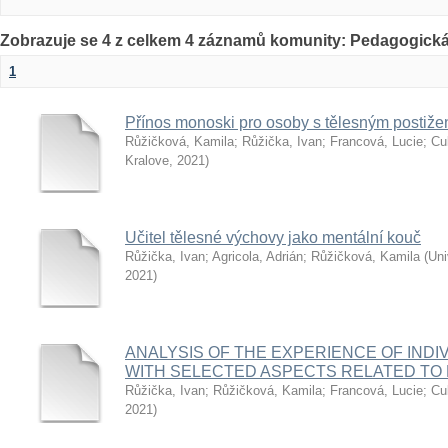
Zobrazuje se 4 z celkem 4 záznamů komunity: Pedagogická
1
Přínos monoski pro osoby s tělesným postižení
Růžičková, Kamila
;
Růžička, Ivan
;
Francová, Lucie
;
Cu
Kralove
,
2021
)
Učitel tělesné výchovy jako mentální kouč
Růžička, Ivan
;
Agricola, Adrián
;
Růžičková, Kamila
(
Uni
2021
)
ANALYSIS OF THE EXPERIENCE OF INDIV
WITH SELECTED ASPECTS RELATED TO 
Růžička, Ivan
;
Růžičková, Kamila
;
Francová, Lucie
;
Cu
2021
)