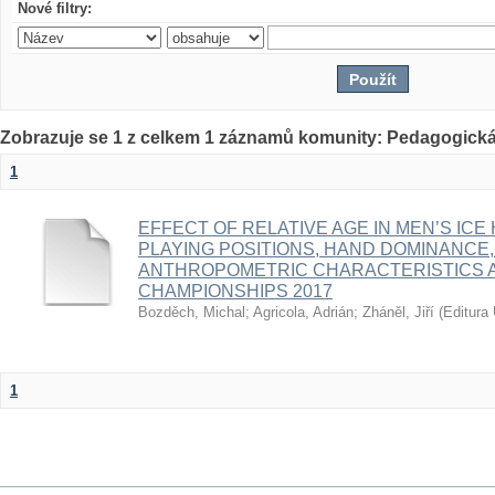
Nové filtry:
Zobrazuje se 1 z celkem 1 záznamů komunity: Pedagogická
1
EFFECT OF RELATIVE AGE IN MEN’S ICE
PLAYING POSITIONS, HAND DOMINANCE,
ANTHROPOMETRIC CHARACTERISTICS A
CHAMPIONSHIPS 2017
Bozděch, Michal
;
Agricola, Adrián
;
Zháněl, Jiří
(
Editura 
1