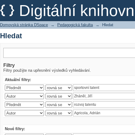
Hledat
Digitální kniho
Domovská stránka DSpace
→
Pedagogická fakulta
→
Hledat
Hledat
Filtry
Filtry použijte na upřesnění výsledků vyhledávání.
Aktuální filtry:
Nové filtry: