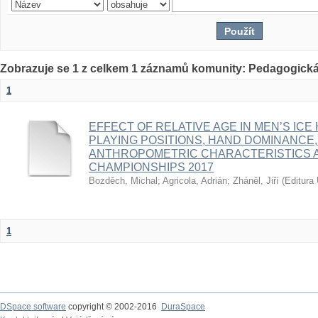
Zobrazuje se 1 z celkem 1 záznamů komunity: Pedagogická
1
EFFECT OF RELATIVE AGE IN MEN’S ICE
PLAYING POSITIONS, HAND DOMINANCE,
ANTHROPOMETRIC CHARACTERISTICS A
CHAMPIONSHIPS 2017
Bozděch, Michal
;
Agricola, Adrián
;
Zháněl, Jiří
(
Editura 
1
DSpace software
copyright © 2002-2016
DuraSpace