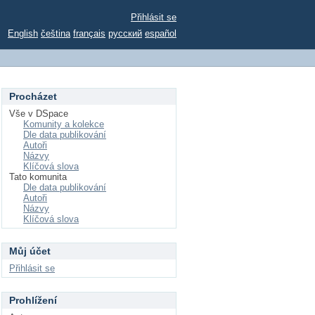
Přihlásit se
English
čeština
français
русский
español
Procházet
Vše v DSpace
Komunity a kolekce
Dle data publikování
Autoři
Názvy
Klíčová slova
Tato komunita
Dle data publikování
Autoři
Názvy
Klíčová slova
Můj účet
Přihlásit se
Prohlížení