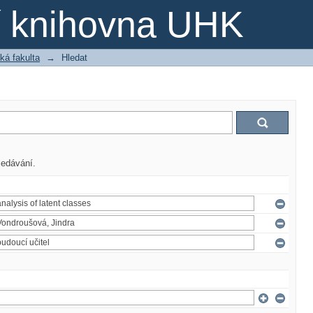
ní knihovna UHK
ká fakulta
→
Hledat
ledávání.