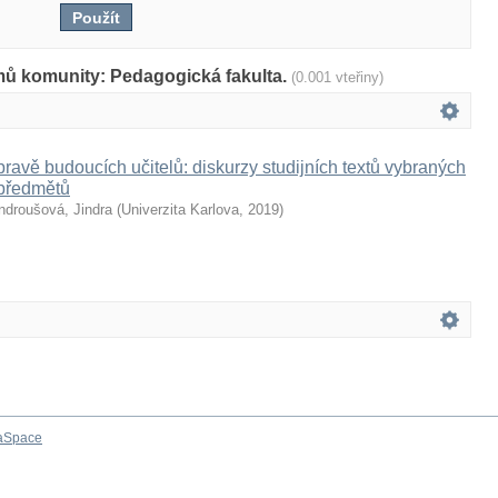
mů komunity: Pedagogická fakulta.
(0.001 vteřiny)
pravě budoucích učitelů: diskurzy studijních textů vybraných
předmětů
ndroušová, Jindra
(
Univerzita Karlova
,
2019
)
aSpace