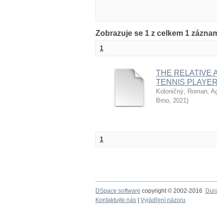
Zobrazuje se 1 z celkem 1 zázna
1
THE RELATIVE 
TENNIS PLAYER
Koloničný, Roman
;
Ag
Brno
,
2021
)
1
DSpace software
copyright © 2002-2016
Dur
Kontaktujte nás
|
Vyjádření názoru