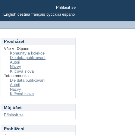
Přihlásit se
English
čeština
français
русский
español
Procházet
Vše v DSpace
Komunity a kolekce
Dle data publikování
Autoři
Názvy
Klíčová slova
Tato komunita
Dle data publikování
Autoři
Názvy
Klíčová slova
Můj účet
Přihlásit se
Prohlížení