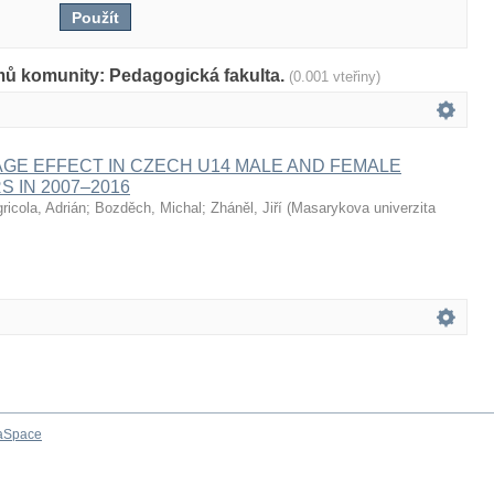
mů komunity: Pedagogická fakulta.
(0.001 vteřiny)
AGE EFFECT IN CZECH U14 MALE AND FEMALE
S IN 2007–2016
ricola, Adrián
;
Bozděch, Michal
;
Zháněl, Jiří
(
Masarykova univerzita
aSpace