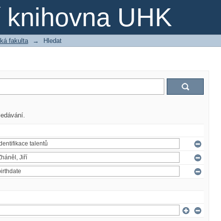
ní knihovna UHK
ká fakulta
→
Hledat
ledávání.