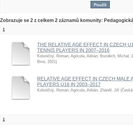
Zobrazuje se 2 z celkem 2 záznamů komunity: Pedagogická
1
THE RELATIVE AGE EFFECT IN CZECH U
TENNIS PLAYERS IN 2007–2016
Koloničný, Roman
;
Agricola, Adrián
;
Bozděch, Michal
;
Z
Brno
,
2021
)
RELATIVE AGE EFFECT IN CZECH MALE 
PLAYERS U16 IN 2003–2017
Koloničný, Roman
;
Agricola, Adrián
;
Zháněl, Jiří
(
Česká 
1