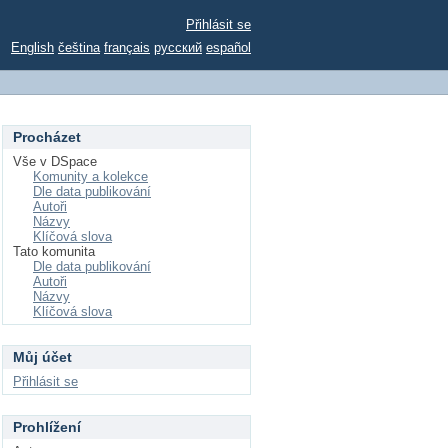
Přihlásit se
English
čeština
français
русский
español
Procházet
Vše v DSpace
Komunity a kolekce
Dle data publikování
Autoři
Názvy
Klíčová slova
Tato komunita
Dle data publikování
Autoři
Názvy
Klíčová slova
Můj účet
Přihlásit se
Prohlížení