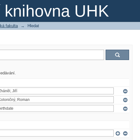
ní knihovna UHK
ká fakulta
→
Hledat
ledávání.