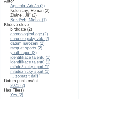
Autor
Agricola, Adrián (2)
Koloničný, Roman (2)
Zháněl, Jiří (2)
Bozděch, Michal (1)
Klíčové slovo
birthdate (2)
chronological age (2)
chronologický věk (2)
datum narození (2)
racquet sports (2)
youth sport (2)
identifikace talentu (1)
identifikace talentů (1)
mládežnicky sport (1)
mládežnický sport (1)
... zobrazit další
Datum publikování
2021 (2)
Has File(s)
Yes (2)