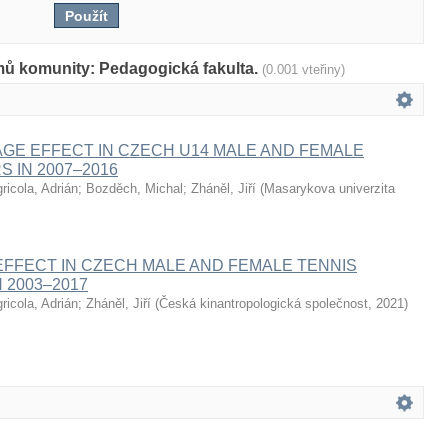
mů komunity: Pedagogická fakulta.
(0.001 vteřiny)
AGE EFFECT IN CZECH U14 MALE AND FEMALE
S IN 2007–2016
ricola, Adrián
;
Bozděch, Michal
;
Zháněl, Jiří
(
Masarykova univerzita
EFFECT IN CZECH MALE AND FEMALE TENNIS
 2003–2017
ricola, Adrián
;
Zháněl, Jiří
(
Česká kinantropologická společnost
,
2021
)