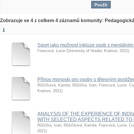
Zobrazuje se 4 z celkem 4 záznamů komunity: Pedagogická
1
Sport jako možnost inkluze osob s mentálním
Francová, Lucie
(
University of Hradec Kralove
,
2021
)
Přínos monoski pro osoby s tělesným postižení
Růžičková, Kamila
;
Růžička, Ivan
;
Francová, Lucie
;
Cu
Kralove
,
2021
)
ANALYSIS OF THE EXPERIENCE OF INDIV
WITH SELECTED ASPECTS RELATED TO 
Růžička, Ivan
;
Růžičková, Kamila
;
Francová, Lucie
;
Cu
2021
)