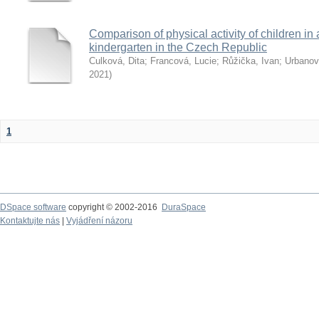
Comparison of physical activity of children in 
kindergarten in the Czech Republic
Culková, Dita
;
Francová, Lucie
;
Růžička, Ivan
;
Urbanov
2021
)
1
DSpace software
copyright © 2002-2016
DuraSpace
Kontaktujte nás
|
Vyjádření názoru