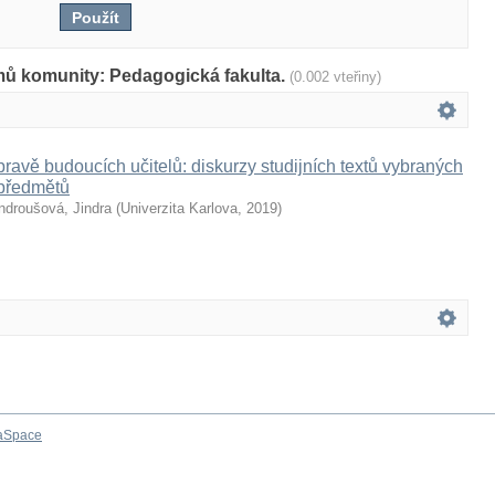
mů komunity: Pedagogická fakulta.
(0.002 vteřiny)
pravě budoucích učitelů: diskurzy studijních textů vybraných
předmětů
ndroušová, Jindra
(
Univerzita Karlova
,
2019
)
aSpace