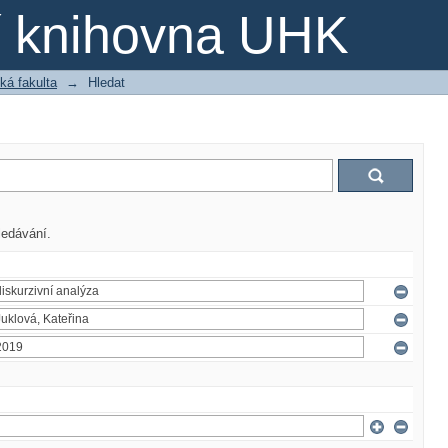
ní knihovna UHK
ká fakulta
→
Hledat
ledávání.