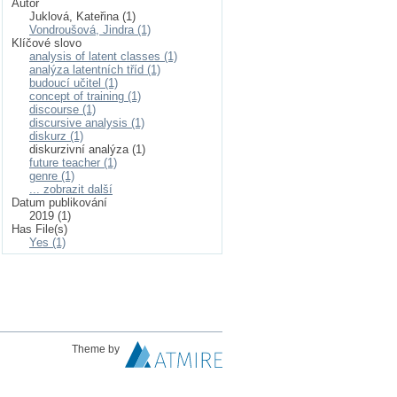
Autor
Juklová, Kateřina (1)
Vondroušová, Jindra (1)
Klíčové slovo
analysis of latent classes (1)
analýza latentních tříd (1)
budoucí učitel (1)
concept of training (1)
discourse (1)
discursive analysis (1)
diskurz (1)
diskurzivní analýza (1)
future teacher (1)
genre (1)
... zobrazit další
Datum publikování
2019 (1)
Has File(s)
Yes (1)
Theme by