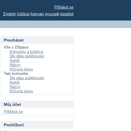
Přihlásit se
English
čeština
français
русский
español
Procházet
Vše v DSpace
Komunity a kolekce
Dle data publikování
Autoři
Názvy
Klíčová slova
Tato komunita
Dle data publikování
Autoři
Názvy
Klíčová slova
Můj účet
Přihlásit se
Prohlížení