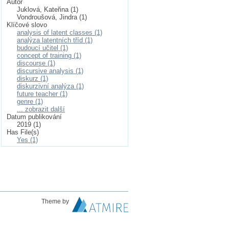
Autor
Juklová, Kateřina (1)
Vondroušová, Jindra (1)
Klíčové slovo
analysis of latent classes (1)
analýza latentních tříd (1)
budoucí učitel (1)
concept of training (1)
discourse (1)
discursive analysis (1)
diskurz (1)
diskurzivní analýza (1)
future teacher (1)
genre (1)
... zobrazit další
Datum publikování
2019 (1)
Has File(s)
Yes (1)
Theme by