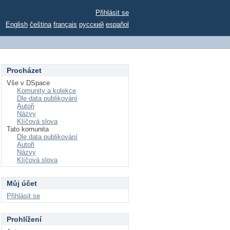
Přihlásit se
English
čeština
français
русский
español
Procházet
Vše v DSpace
Komunity a kolekce
Dle data publikování
Autoři
Názvy
Klíčová slova
Tato komunita
Dle data publikování
Autoři
Názvy
Klíčová slova
Můj účet
Přihlásit se
Prohlížení