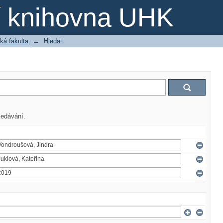
ní knihovna UHK
ká fakulta
→
Hledat
ledávání.