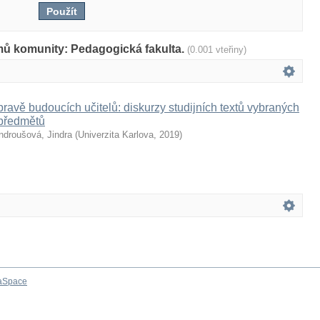
mů komunity: Pedagogická fakulta.
(0.001 vteřiny)
pravě budoucích učitelů: diskurzy studijních textů vybraných
předmětů
ndroušová, Jindra
(
Univerzita Karlova
,
2019
)
aSpace