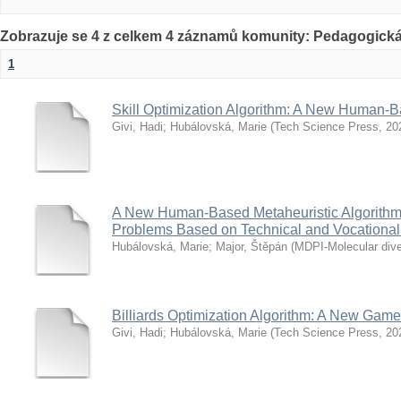
Zobrazuje se 4 z celkem 4 záznamů komunity: Pedagogická
1
Skill Optimization Algorithm: A New Human-B
Givi, Hadi
;
Hubálovská, Marie
(
Tech Science Press
,
20
A New Human-Based Metaheuristic Algorithm 
Problems Based on Technical and Vocational
Hubálovská, Marie
;
Major, Štěpán
(
MDPI-Molecular diver
Billiards Optimization Algorithm: A New Gam
Givi, Hadi
;
Hubálovská, Marie
(
Tech Science Press
,
20