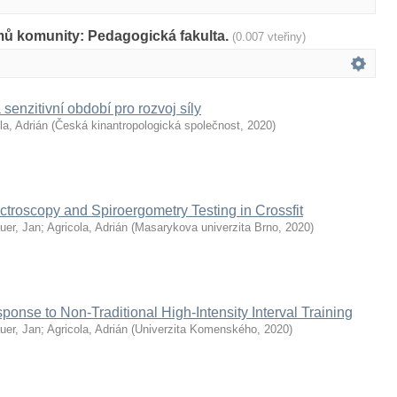
mů komunity: Pedagogická fakulta.
(0.007 vteřiny)
 senzitivní období pro rozvoj síly
la, Adrián
(
Česká kinantropologická společnost
,
2020
)
ctroscopy and Spiroergometry Testing in Crossfit
uer, Jan
;
Agricola, Adrián
(
Masarykova univerzita Brno
,
2020
)
ponse to Non-Traditional High-Intensity Interval Training
uer, Jan
;
Agricola, Adrián
(
Univerzita Komenského
,
2020
)