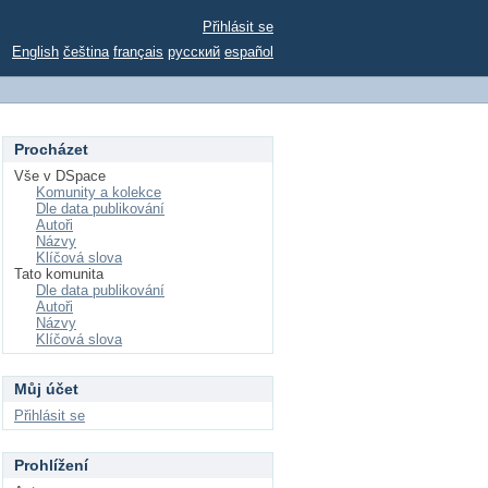
Přihlásit se
English
čeština
français
русский
español
Procházet
Vše v DSpace
Komunity a kolekce
Dle data publikování
Autoři
Názvy
Klíčová slova
Tato komunita
Dle data publikování
Autoři
Názvy
Klíčová slova
Můj účet
Přihlásit se
Prohlížení