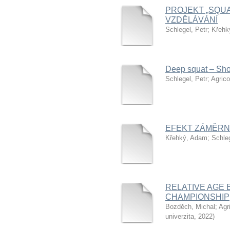
PROJEKT „SQU
VZDĚLÁVÁNÍ
Schlegel, Petr
;
Křehk
Deep squat – Sho
Schlegel, Petr
;
Agrico
EFEKT ZÁMĚRN
Křehký, Adam
;
Schleg
RELATIVE AGE 
CHAMPIONSHIP
Bozděch, Michal
;
Agr
univerzita
,
2022
)