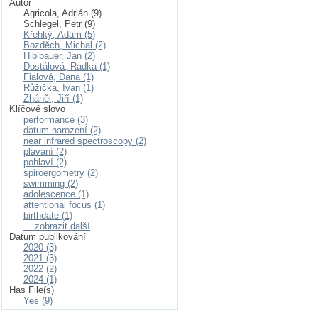
Autor
Agricola, Adrián (9)
Schlegel, Petr (9)
Křehký, Adam (5)
Bozděch, Michal (2)
Hiblbauer, Jan (2)
Dostálová, Radka (1)
Fialová, Dana (1)
Růžička, Ivan (1)
Zháněl, Jiří (1)
Klíčové slovo
performance (3)
datum narození (2)
near infrared spectroscopy (2)
plavání (2)
pohlaví (2)
spiroergometry (2)
swimming (2)
adolescence (1)
attentional focus (1)
birthdate (1)
... zobrazit další
Datum publikování
2020 (3)
2021 (3)
2022 (2)
2024 (1)
Has File(s)
Yes (9)