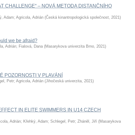
AT CHALLENGE“ – NOVÁ METODA DISTANČNÍHO
ý, Adam
;
Agricola, Adrián
(
Česká kinantropologická společnost
,
2021
)
uld we be afraid?
la, Adrián
;
Fialová, Dana
(
Masarykova univerzita Brno
,
2021
)
É POZORNOSTI V PLAVÁNÍ
el, Petr
;
Agricola, Adrián
(
Jihočeská univerzita
,
2021
)
EFFECT IN ELITE SWIMMERS IN U14 CZECH
icola, Adrián
;
Křehký, Adam
;
Schlegel, Petr
;
Zháněl, Jiří
(
Masarykova