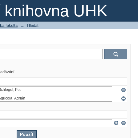
ní knihovna UHK
ká fakulta
→
Hledat
ledávání.