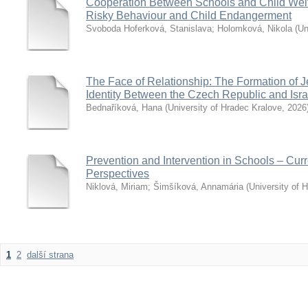
Cooperation Between Schools and Child Welfa
Risky Behaviour and Child Endangerment
Svoboda Hoferková, Stanislava
;
Holomková, Nikola
(
Un
The Face of Relationship: The Formation of
Identity Between the Czech Republic and Isra
Bednaříková, Hana
(
University of Hradec Kralove
,
2026
Prevention and Intervention in Schools – Curr
Perspectives
Niklová, Miriam
;
Šimšíková, Annamária
(
University of 
1
2
další strana