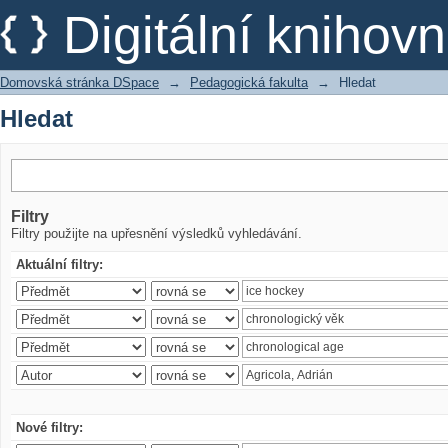
Hledat
Digitální kniho
Domovská stránka DSpace
→
Pedagogická fakulta
→
Hledat
Hledat
Filtry
Filtry použijte na upřesnění výsledků vyhledávání.
Aktuální filtry:
Nové filtry: