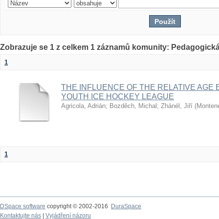
Zobrazuje se 1 z celkem 1 záznamů komunity: Pedagogická
1
THE INFLUENCE OF THE RELATIVE AGE 
YOUTH ICE HOCKEY LEAGUE
Agricola, Adrián
;
Bozděch, Michal
;
Zhánél, Jiří
(
Montene
1
DSpace software
copyright © 2002-2016
DuraSpace
Kontaktujte nás
|
Vyjádření názoru