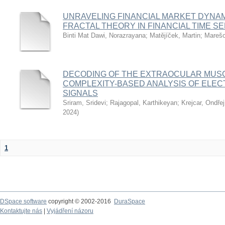
UNRAVELING FINANCIAL MARKET DYNAMI
FRACTAL THEORY IN FINANCIAL TIME SE
Binti Mat Dawi, Norazrayana
;
Matějíček, Martin
;
Marešo
DECODING OF THE EXTRAOCULAR MUSC
COMPLEXITY-BASED ANALYSIS OF ELE
SIGNALS
Sriram, Sridevi
;
Rajagopal, Karthikeyan
;
Krejcar, Ondřej
2024
)
1
DSpace software
copyright © 2002-2016
DuraSpace
Kontaktujte nás
|
Vyjádření názoru