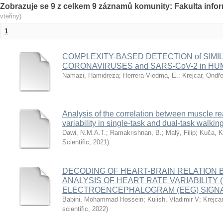
Zobrazuje se 9 z celkem 9 záznamů komunity: Fakulta inf
vteřiny)
1
COMPLEXITY-BASED DETECTION of SIMIL
CORONAVIRUSES and SARS-CoV-2 in H
Namazi, Hamidreza
;
Herrera-Viedma, E.
;
Krejcar, Ondře
Analysis of the correlation between muscle rea
variability in single-task and dual-task walkin
Dawi, N.M.A.T.
;
Ramakrishnan, B.
;
Malý, Filip
;
Kuča, K
Scientific
,
2021
)
DECODING OF HEART-BRAIN RELATION 
ANALYSIS OF HEART RATE VARIABILITY 
ELECTROENCEPHALOGRAM (EEG) SIGN
Babini, Mohammad Hossein
;
Kulish, Vladimir V
;
Krejca
scientific
,
2022
)