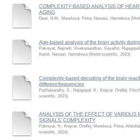
COMPLEXITY-BASED ANALYSIS OF HEART
AGING
Dawi, N.M.
;
Marešová, Petra
;
Namazi, Hamidreza
(
Worl
Age-based analysis of the brain activity duri
Pakniyat, Najmeh
;
Vivekanandhan, Gayathri
;
Rajagopal
Kamil
;
Namazi, Hamidreza
(
World scientific
,
2023
)
Complexity-based decoding of the brain reactio
different frequencies
Parthasarathy, S.
;
Rajagopal, K.
;
Krejcar, Ondřej
;
Frisch
scientific
,
2023
)
ANALYSIS OF THE EFFECT OF VARIOUS 
SIGNALS’ COMPLEXITY
Pakniyat, N.
;
Krejcar, Ondřej
;
Marešová, Petra
;
Abdullah
scientific
,
2024
)