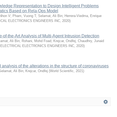
ledge Representation to Design Intelligent Problems
atics Based on Rela-Ops Model
Nhon V
;
Pham, Vuong T
;
Selamat, Ali Bin
;
Herrera-Viedma, Enrique
RICAL ELECTRONICS ENGINEERS INC
,
2020
)
-of-the-Art Analysis of Multi-Agent Intrusion Detection
amat, Ali Bin
;
Rohani, Mohd Foad
;
Krejcar, Ondřej
;
Chaudhry, Junaid
T ELECTRICAL ELECTRONICS ENGINEERS INC
,
2020
)
nalysis of the alterations in the structure of coronaviruses
Selamat, Ali Bin
;
Krejcar, Ondřej
(
World Scientific
,
2021
)