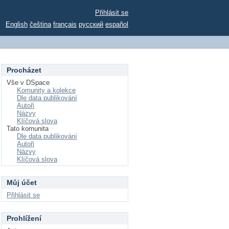
Přihlásit se
English
čeština
français
русский
español
Procházet
Vše v DSpace
Komunity a kolekce
Dle data publikování
Autoři
Názvy
Klíčová slova
Tato komunita
Dle data publikování
Autoři
Názvy
Klíčová slova
Můj účet
Přihlásit se
Prohlížení