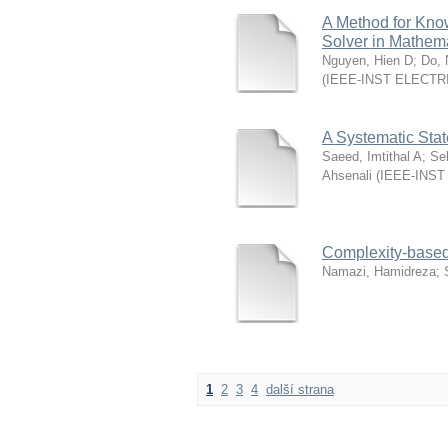
A Method for Know
Solver in Mathem
Nguyen, Hien D
;
Do, 
(
IEEE-INST ELECT
A Systematic State
Saeed, Imtithal A
;
Sel
Ahsenali
(
IEEE-INS
Complexity-based a
Namazi, Hamidreza
;
1
2
3
4
další strana