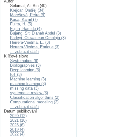
Autor
Selamat, Ali Bin (40)
Krejcar, Ondřej (34)
Marešová, Petra (9)
Kuča, Kamil (7)
Fujita, H. (5)
Fujita, Hamido (4)
Bujang, Siti Dianah Abdul (3)
Fadeyi, Oluwaseun Omolaja (3)
Herrera-Viedma, E. (3)
Herrera-Viedma, Enrique (3)
... zobrazit další
Klíčové slovo
Systematics (6)
Bibliographies (3)
Deep learning (3)
IoT (3)
Machine learning (3)
machine learning (3)
missing data (3)
systematic review (3)
Classification algorithms (2)
Computational modeling (2)
... zobrazit další
Datum publikování
2020 (12)
2021 (10)
2023 (6)
2019 (4)
2022 (4)