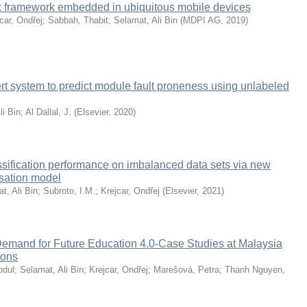
k framework embedded in ubiquitous mobile devices
car, Ondřej
;
Sabbah, Thabit
;
Selamat, Ali Bin
(
MDPI AG
,
2019
)
ert system to predict module fault proneness using unlabeled
li Bin
;
Al Dallal, J.
(
Elsevier
,
2020
)
ssification performance on imbalanced data sets via new
isation model
t, Ali Bin
;
Subroto, I.M.
;
Krejcar, Ondřej
(
Elsevier
,
2021
)
Demand for Future Education 4.0-Case Studies at Malaysia
ions
bdul
;
Selamat, Ali Bin
;
Krejcar, Ondřej
;
Marešová, Petra
;
Thanh Nguyen,