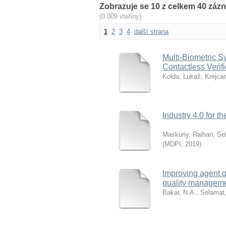
Zobrazuje se 10 z celkem 40 záz
(0.009 vteřiny)
1
2
3
4
další strana
Multi-Biometric 
Contactless Verifi
Kolda, Lukáš
;
Krejcar
Industry 4.0 for 
Maskuriy, Raihan
;
Sel
(
MDPI
,
2019
)
Improving agent q
quality managem
Bakar, N.A.
;
Selamat,