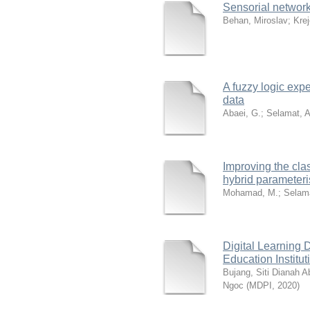
Sensorial networ
Behan, Miroslav
;
Krej
A fuzzy logic exp
data
Abaei, G.
;
Selamat, A
Improving the cla
hybrid parameter
Mohamad, M.
;
Selama
Digital Learning 
Education Institut
Bujang, Siti Dianah A
Ngoc
(
MDPI
,
2020
)