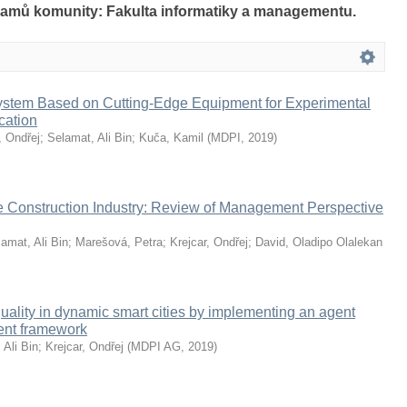
namů komunity: Fakulta informatiky a managementu.
System Based on Cutting-Edge Equipment for Experimental
cation
, Ondřej
;
Selamat, Ali Bin
;
Kuča, Kamil
(
MDPI
,
2019
)
the Construction Industry: Review of Management Perspective
amat, Ali Bin
;
Marešová, Petra
;
Krejcar, Ondřej
;
David, Oladipo Olalekan
uality in dynamic smart cities by implementing an agent
ent framework
 Ali Bin
;
Krejcar, Ondřej
(
MDPI AG
,
2019
)