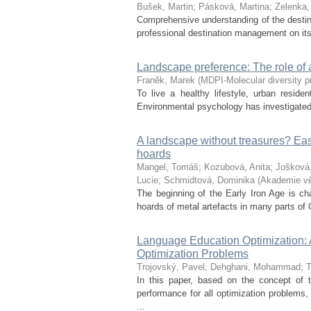
Bušek, Martin
;
Pásková, Martina
;
Zelenka,
Comprehensive understanding of the destinat
professional destination management on its b
Landscape preference: The role of 
Franěk, Marek
(
MDPI-Molecular diversity pr
To live a healthy lifestyle, urban reside
Environmental psychology has investigated t
A landscape without treasures? East
hoards
Mangel, Tomáš
;
Kozubová, Anita
;
Jošková
Lucie
;
Schmidtová, Dominika
(
Akademie vě
The beginning of the Early Iron Age is ch
hoards of metal artefacts in many parts of 
Language Education Optimization: 
Optimization Problems
Trojovský, Pavel
;
Dehghani, Mohammad
;
T
In this paper, based on the concept of 
performance for all optimization problem
...