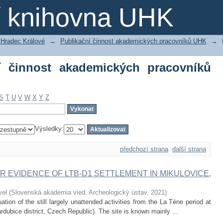
í činnost akademických pracovníků UHK
ní knihovna UHK
 Hradec Králové
→
Publikační činnost akademických pracovníků UHK
→
ní činnost akademických pracovníků
S
T
U
V
W
X
Y
Z
Výsledky:
předchozí strana
další strana
R EVIDENCE OF LTB-D1 SETTLEMENT IN MIKULOVICE,
vel
(
Slovenská akadémia vied. Archeologický ústav
,
2021
)
ion of the still largely unattended activities from the La Tène period at
ardubice district, Czech Republic). The site is known mainly ...