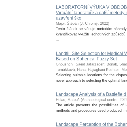
LABORATORNÍ VÝUKA V OBDOB
Virtuální laboratoře a další metod
uzavření škol
Major, Štěpán
(
J. Chromý
,
2022
)
Tento článek se věnuje metodám náhrady 
kvantifikovat využití jednotlivých způso
...
Landfill Site Selection for Medi
Based on Spherical Fuzzy Set
Ghoushchi, Saeid Jafarzadeh
;
Bonab, Sh
Tomášková, Hana
;
Hajiaghaei-Keshteli, Mo
Selecting suitable locations for the disp
novel approach to selecting the optimal lan
Landscape Analysis of a Battlefield
Holas, Matouš
(
Archaeological centre
,
202
The article presents the possibilities o
methods and procedures used produced import
Landscape Perception of the Bohe