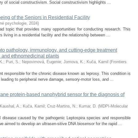
ry of social constructivism. Social constructivism highlights ...
eing of the Seniors in Residential Facility
né psychologie
,
2024
)
road topic that provides many opportunities for conducting research. This
 living in a residential facility and the relationship between ...
to pathology, immunology, and cutting-edge treatment
es and ethnomedicinal plants
K.
;
Puri, S.
;
Nepovimová, Eugenie
;
Jomova, K.
;
Kuča, Kamil
(
Frontiers
t responsible for the chronic disease known as leprosy. This condition is
 leading to peripheral nerve damage, sensory-motor loss, and ...
ane protein-based nanohybrid sensor for the diagnosis of
Kaushal, A.
;
Kuča, Kamil
;
Cruz-Martins, N.
;
Kumar, D.
(
MDPI-Molecular
al disease caused by the pathogenic Leptospira species and responsible
we aimed to develop an ultrasen-sitive DNA biosensor for the rapid ...