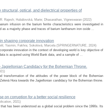
structural, optical, and dielectrical properties of
R. Rajesh
;
Hubálovská, Marie
;
Dhasarathan, Vigneswaran
(
2022
)
anum infusion on the barium ferrite characteristics were investigated in
d as a majority phase and traces of barium lanthanum iron oxide ...
in shaping corporate innovation
ili
;
Yasmin, Fakhra
;
Sokolová, Marcela
(
SPRINGERNATURE
,
2024
)
porate innovation in the context of developing world is key objective of
 data is acquired using World Bank data, and a sample of ...
 Jagiellonian Candidacy for the Bohemian Throne.
021
)
d transformation of the attitudes of the power block of the Bohemian
f Zelená Hora towards the Jagiellonian candidacy for the Bohemian throne.
 on corruption for a better social resilience
blication
,
2021
)
n that has been understood as a global social problem since the 1990s. Its