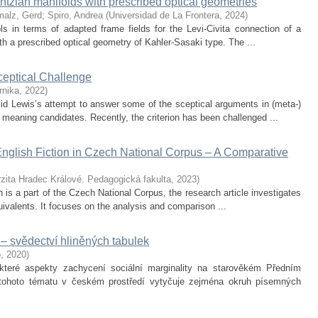
ntzian manifolds with prescribed optical geometries
alz, Gerd
;
Spiro, Andrea
(
Universidad de La Frontera
,
2024
)
ls in terms of adapted frame fields for the Levi-Civita connection of a
ith a prescribed optical geometry of Kahler-Sasaki type. The ...
eptical Challenge
rnika
,
2022
)
vid Lewis’s attempt to answer some of the sceptical arguments in (meta-)
meaning candidates. Recently, the criterion has been challenged ...
English Fiction in Czech National Corpus – A Comparative
rzita Hradec Králové. Pedagogická fakulta
,
2023
)
ch is a part of the Czech National Corpus, the research article investigates
quivalents. It focuses on the analysis and comparison ...
i – svědectví hliněných tabulek
o
,
2020
)
teré aspekty zachycení sociální marginality na starověkém Předním
tohoto tématu v českém prostředí vytyčuje zejména okruh písemných