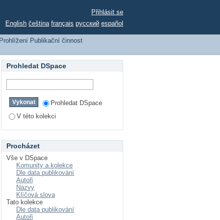
 dle názvu
Přihlásit se
English
čeština
français
русский
español
Prohlížení Publikační činnost
Prohledat DSpace
Prohledat DSpace
V této kolekci
Procházet
Vše v DSpace
Komunity a kolekce
Dle data publikování
Autoři
Názvy
Klíčová slova
Tato kolekce
Dle data publikování
Autoři