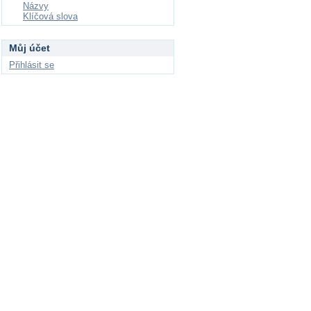
Názvy
Klíčová slova
Můj účet
Přihlásit se