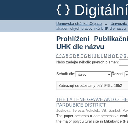
Prohlížení Publikačn
Digitál
Domovská stránka DSpace
→
Univerzita
akademických pracovníků UHK dle názvu
Prohlížení Publikač
UHK dle názvu
0-9
A
B
C
D
E
F
G
H
I
J
K
L
M
N
O
P
Q
R
Nebo zadejte několik prvních písmen:
Seřadit dle:
Řazení:
Zobrazují se záznamy 927-946 z 1852
THE LA TENE GRAVE AND OTHE
PARDUBICE DISTRICT
Jošková, Tereza
;
Vokolek, Vít
;
Sankot, Pa
The paper presents a comprehensive evaluat
the major polycultural site in Mikulovice (P