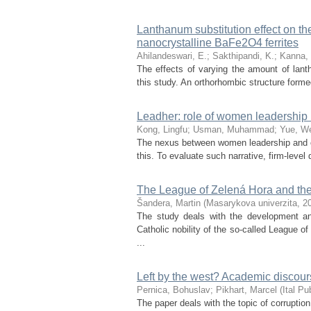
Lanthanum substitution effect on the 
nanocrystalline BaFe2O4 ferrites
Ahilandeswari, E.
;
Sakthipandi, K.
;
Kanna, 
The effects of varying the amount of lanth
this study. An orthorhombic structure forme
Leadher: role of women leadership 
Kong, Lingfu
;
Usman, Muhammad
;
Yue, We
The nexus between women leadership and cor
this. To evaluate such narrative, firm-level
The League of Zelená Hora and the
Šandera, Martin
(
Masarykova univerzita
,
2
The study deals with the development an
Catholic nobility of the so-called League o
...
Left by the west? Academic discourse
Pernica, Bohuslav
;
Pikhart, Marcel
(
Ital Pu
The paper deals with the topic of corruptio