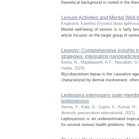
theoretical background is rooted in the theo
Leisure Activities and Mental Well-b
Krupková, Kateřina
(
Vysoká škola aplikova
Mental well-being of seniors is a fairly b
article focuses on the target group of seniors
Leprosy: Comprehensive insights in
strategies, integrating nanoparticl
Kimta, N.
;
Majdalawieh, A.F.
;
Nasrallah, G.
media
,
2024
)
Mycobacterium leprae is the causative agen
characterized by dermal involvement, often
Leptospira interrogans outer membr
leptospirosis
Verma, V.
;
Kala, D.
;
Gupta, S.
;
Kumar, H.
;
diversity preservation international
,
2021
)
Leptospirosis is an underestimated tropic
for several serious health problems. Here, 