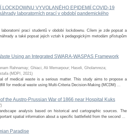
Í LOCKDOWNU VYVOLANÉHO EPIDEMIÍ COVID-19
y náhrady laboratorních prací v období pandemického
laboratorní prací studentů v období lockdownu. Cílem je zde popsat a
bů náhrady a také popsat jejich vztah k pedagogickým metodám přístupům
cal Waste Using an Integrated SWARA-WASPAS Framework
abnam Rahnamay
;
Ghiaci, Ali Memarpour
;
Haseli, Gholamreza
;
stafa
(
MDPI
,
2021
)
osal of medical waste is a serious matter. This study aims to propose a
dfill for medical waste using Multi-Criteria Decision-Making (MCDM) ...
 of the Austro-Prussian War of 1866 near Hospital Kuks
2
)
f landscape analysis based on historical and cartographic sources. The
ant spatial information about a specific battlefield from the second ...
mian Paradise