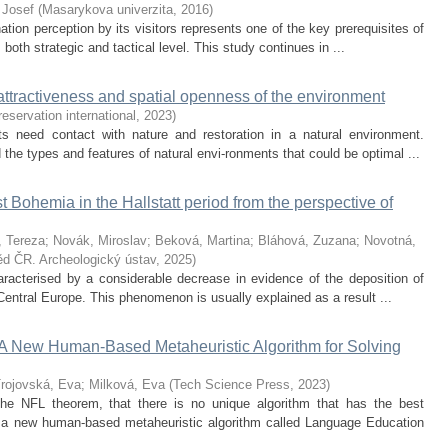
 Josef
(
Masarykova univerzita
,
2016
)
ion perception by its visitors represents one of the key prerequisites of
oth strategic and tactical level. This study continues in ...
attractiveness and spatial openness of the environment
eservation international
,
2023
)
nts need contact with nature and restoration in a natural environment.
he types and features of natural envi-ronments that could be optimal ...
 Bohemia in the Hallstatt period from the perspective of
, Tereza
;
Novák, Miroslav
;
Beková, Martina
;
Bláhová, Zuzana
;
Novotná,
d ČR. Archeologický ústav
,
2025
)
aracterised by a considerable decrease in evidence of the deposition of
Central Europe. This phenomenon is usually explained as a result ...
A New Human-Based Metaheuristic Algorithm for Solving
rojovská, Eva
;
Milková, Eva
(
Tech Science Press
,
2023
)
the NFL theorem, that there is no unique algorithm that has the best
s, a new human-based metaheuristic algorithm called Language Education