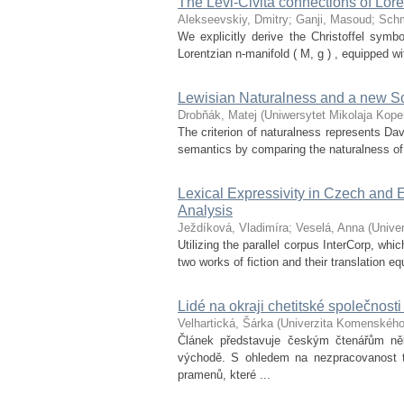
The Levi-Civita connections of Lore
Alekseevskiy, Dmitry
;
Ganji, Masoud
;
Schm
We explicitly derive the Christoffel symbo
Lorentzian n-manifold ( M, g ) , equipped w
Lewisian Naturalness and a new Sc
Drobňák, Matej
(
Uniwersytet Mikolaja Kope
The criterion of naturalness represents Da
semantics by comparing the naturalness of 
Lexical Expressivity in Czech and 
Analysis
Ježdíková, Vladimíra
;
Veselá, Anna
(
Unive
Utilizing the parallel corpus InterCorp, whi
two works of fiction and their translation e
Lidé na okraji chetitské společnost
Velhartická, Šárka
(
Univerzita Komenskéh
Článek představuje českým čtenářům něk
východě. S ohledem na nezpracovanost 
pramenů, které ...