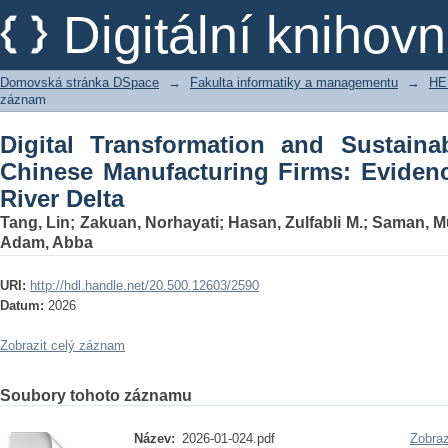
Digital Transformation and Sustaina
Digitální kniho
Firms: Evidence from the Yangtze River
Domovská stránka DSpace
→
Fakulta informatiky a managementu
→
HE
záznam
Digital Transformation and Sustaina
Chinese Manufacturing Firms: Eviden
River Delta
Tang, Lin
;
Zakuan, Norhayati
;
Hasan, Zulfabli M.
;
Saman, M
Adam, Abba
URI:
http://hdl.handle.net/20.500.12603/2590
Datum:
2026
Zobrazit celý záznam
Soubory tohoto záznamu
Název:
2026-01-024.pdf
Zobraz