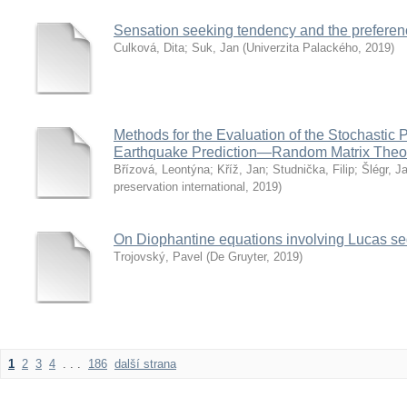
Sensation seeking tendency and the preferenc
Culková, Dita
;
Suk, Jan
(
Univerzita Palackého
,
2019
)
Methods for the Evaluation of the Stochastic P
Earthquake Prediction—Random Matrix Theo
Břízová, Leontýna
;
Kříž, Jan
;
Studnička, Filip
;
Šlégr, J
preservation international
,
2019
)
On Diophantine equations involving Lucas s
Trojovský, Pavel
(
De Gruyter
,
2019
)
1
2
3
4
. . .
186
další strana