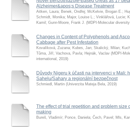
Novel Benzothiazole-Based Ureas as 17 beta-
Alzheimer&apos;s Disease Treatment
Aitken, Laura
;
Benek, Ondřej
;
McKelvie, Brogan E.
;
Hu
Schmidt, Monika
;
Major, Louise L.
;
Vinklářová, Lucie
;
K
Kamil
;
Gunn-Moore, Frank J.
(
MDPI-Molecular diversity 
Changes in Content of Polyphenols and Ascor
Cabbage after Pest Infestation
Kovalíková, Zuzana
;
Kubes, Jan
;
Skalický, Milan
;
Kuch
Tůma, Jiří
;
Vachova, Pavla
;
Hejnák, Vaclav
(
MDPI-Molec
international
,
2019
)
Důvody Nigeru k účasti na intervenci v Mali: h
Sahelu/Sahary a regionální bezpečnost
Schmiedl, Martin
(
Univerzita Mateja Bela
,
2019
)
The effect of trial repetition and problem size
making
Bureš, Vladimír
;
Ponce, Daniela
;
Čech, Pavel
;
Mls, Kar