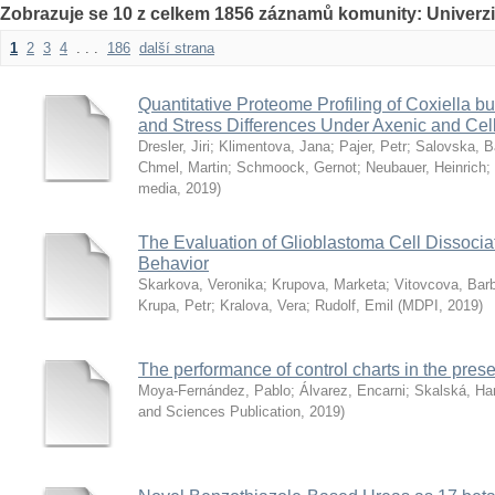
Zobrazuje se 10 z celkem 1856 záznamů komunity: Univerzi
1
2
3
4
. . .
186
další strana
Quantitative Proteome Profiling of Coxiella b
and Stress Differences Under Axenic and Cell
Dresler, Jiri
;
Klimentova, Jana
;
Pajer, Petr
;
Salovska, B
Chmel, Martin
;
Schmoock, Gernot
;
Neubauer, Heinrich
;
media
,
2019
)
The Evaluation of Glioblastoma Cell Dissociati
Behavior
Skarkova, Veronika
;
Krupova, Marketa
;
Vitovcova, Bar
Krupa, Petr
;
Kralova, Vera
;
Rudolf, Emil
(
MDPI
,
2019
)
The performance of control charts in the pre
Moya-Fernández, Pablo
;
Álvarez, Encarni
;
Skalská, Ha
and Sciences Publication
,
2019
)