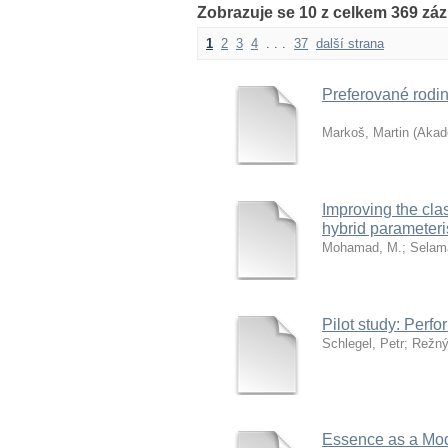
Zobrazuje se 10 z celkem 369 zá
1
2
3
4
. . .
37
další strana
Preferované rodi
Markoš, Martin
(
Akade
Improving the cla
hybrid parameter
Mohamad, M.
;
Selama
Pilot study: Perfo
Schlegel, Petr
;
Režný
Essence as a Moda