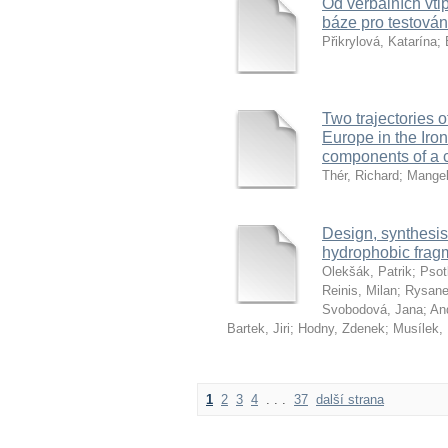
Od verbálních vti
báze pro testován
Přikrylová, Katarína
;
Two trajectories o
Europe in the Iron
components of a 
Thér, Richard
;
Mange
Design, synthesis
hydrophobic fragm
Olekšák, Patrik
;
Psot
Reinis, Milan
;
Rysane
Svobodová, Jana
;
An
Bartek, Jiri
;
Hodny, Zdenek
;
Musílek,
1
2
3
4
. . .
37
další strana