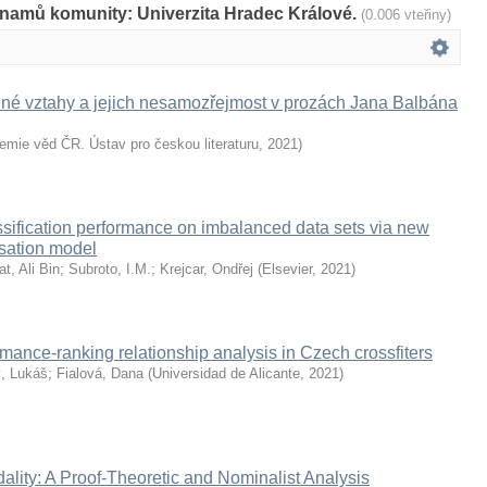
znamů komunity: Univerzita Hradec Králové.
(0.006 vteřiny)
nné vztahy a jejich nesamozřejmost v prozách Jana Balbána
mie věd ČR. Ústav pro českou literaturu
,
2021
)
ssification performance on imbalanced data sets via new
isation model
t, Ali Bin
;
Subroto, I.M.
;
Krejcar, Ondřej
(
Elsevier
,
2021
)
rmance-ranking relationship analysis in Czech crossfiters
, Lukáš
;
Fialová, Dana
(
Universidad de Alicante
,
2021
)
lity: A Proof-Theoretic and Nominalist Analysis