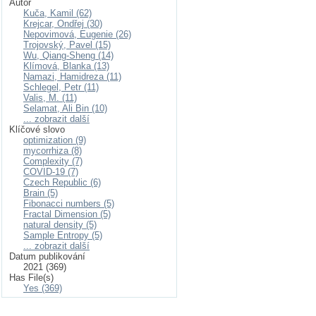
Autor
Kuča, Kamil (62)
Krejcar, Ondřej (30)
Nepovimová, Eugenie (26)
Trojovský, Pavel (15)
Wu, Qiang-Sheng (14)
Klímová, Blanka (13)
Namazi, Hamidreza (11)
Schlegel, Petr (11)
Valis, M. (11)
Selamat, Ali Bin (10)
... zobrazit další
Klíčové slovo
optimization (9)
mycorrhiza (8)
Complexity (7)
COVID-19 (7)
Czech Republic (6)
Brain (5)
Fibonacci numbers (5)
Fractal Dimension (5)
natural density (5)
Sample Entropy (5)
... zobrazit další
Datum publikování
2021 (369)
Has File(s)
Yes (369)