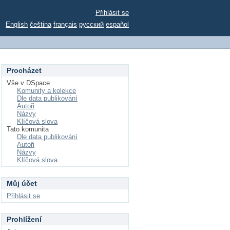
Přihlásit se
English
čeština
français
русский
español
Procházet
Vše v DSpace
Komunity a kolekce
Dle data publikování
Autoři
Názvy
Klíčová slova
Tato komunita
Dle data publikování
Autoři
Názvy
Klíčová slova
Můj účet
Přihlásit se
Prohlížení