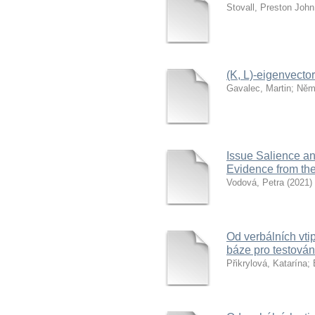
Stovall, Preston John
(K, L)-eigenvecto
Gavalec, Martin
;
Něm
Issue Salience an
Evidence from th
Vodová, Petra
(
2021
)
Od verbálních vti
báze pro testován
Přikrylová, Katarína
;