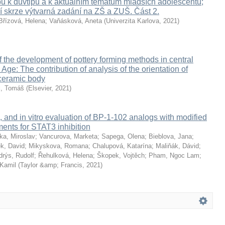
pů k důvtipu a k aktuálním tématům mladších adolescentů;
í skrze výtvarná zadání na ZŠ a ZUŠ. Část 2.
Břízová, Helena
;
Vaňásková, Aneta
(
Univerzita Karlova
,
2021
)
f the development of pottery forming methods in central
 Age: The contribution of analysis of the orientation of
ceramic body
l, Tomáš
(
Elsevier
,
2021
)
, and in vitro evaluation of BP-1-102 analogs with modified
ents for STAT3 inhibition
ka, Miroslav
;
Vancurova, Marketa
;
Sapega, Olena
;
Bieblova, Jana
;
k, David
;
Mikyskova, Romana
;
Chalupová, Katarína
;
Maliňák, Dávid
;
drýs, Rudolf
;
Řehulková, Helena
;
Škopek, Vojtěch
;
Pham, Ngoc Lam
;
 Kamil
(
Taylor &amp; Francis
,
2021
)