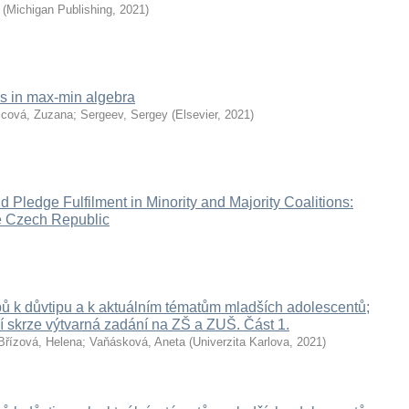
(
Michigan Publishing
,
2021
)
rs in max-min algebra
cová, Zuzana
;
Sergeev, Sergey
(
Elsevier
,
2021
)
d Pledge Fulfilment in Minority and Majority Coalitions:
e Czech Republic
pů k důvtipu a k aktuálním tématům mladších adolescentů;
í skrze výtvarná zadání na ZŠ a ZUŠ. Část 1.
Břízová, Helena
;
Vaňásková, Aneta
(
Univerzita Karlova
,
2021
)