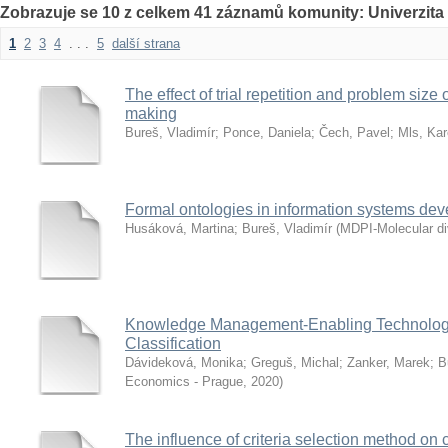
Zobrazuje se 10 z celkem 41 záznamů komunity: Univerzita
1
2
3
4
. . .
5
další strana
The effect of trial repetition and problem size
making
Bureš, Vladimír
;
Ponce, Daniela
;
Čech, Pavel
;
Mls, Kar
Formal ontologies in information systems dev
Husáková, Martina
;
Bureš, Vladimír
(
MDPI-Molecular div
Knowledge Management-Enabling Technologi
Classification
Dávideková, Monika
;
Greguš, Michal
;
Zanker, Marek
;
B
Economics - Prague
,
2020
)
The influence of criteria selection method on 