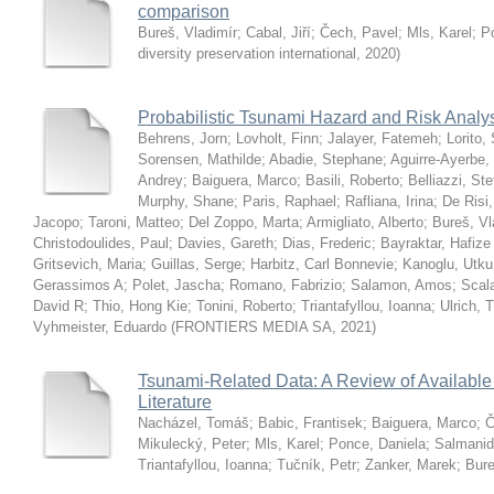
comparison
Bureš, Vladimír
;
Cabal, Jiří
;
Čech, Pavel
;
Mls, Karel
;
P
diversity preservation international
,
2020
)
Probabilistic Tsunami Hazard and Risk Analy
Behrens, Jorn
;
Lovholt, Finn
;
Jalayer, Fatemeh
;
Lorito,
Sorensen, Mathilde
;
Abadie, Stephane
;
Aguirre-Ayerbe,
Andrey
;
Baiguera, Marco
;
Basili, Roberto
;
Belliazzi, St
Murphy, Shane
;
Paris, Raphael
;
Rafliana, Irina
;
De Risi,
Jacopo
;
Taroni, Matteo
;
Del Zoppo, Marta
;
Armigliato, Alberto
;
Bureš, Vl
Christodoulides, Paul
;
Davies, Gareth
;
Dias, Frederic
;
Bayraktar, Hafiz
Gritsevich, Maria
;
Guillas, Serge
;
Harbitz, Carl Bonnevie
;
Kanoglu, Utku
Gerassimos A
;
Polet, Jascha
;
Romano, Fabrizio
;
Salamon, Amos
;
Scala
David R
;
Thio, Hong Kie
;
Tonini, Roberto
;
Triantafyllou, Ioanna
;
Ulrich,
Vyhmeister, Eduardo
(
FRONTIERS MEDIA SA
,
2021
)
Tsunami-Related Data: A Review of Available 
Literature
Nacházel, Tomáš
;
Babic, Frantisek
;
Baiguera, Marco
;
Č
Mikulecký, Peter
;
Mls, Karel
;
Ponce, Daniela
;
Salmanid
Triantafyllou, Ioanna
;
Tučník, Petr
;
Zanker, Marek
;
Bure