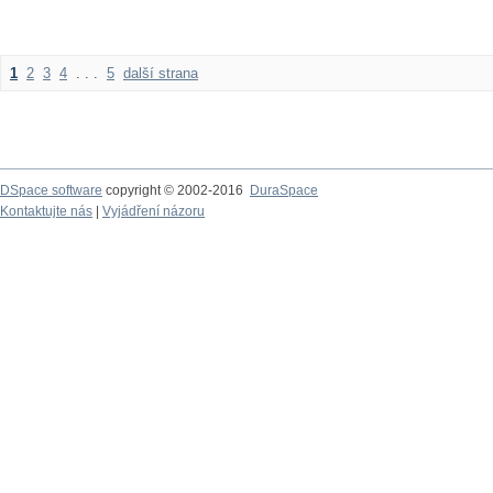
1
2
3
4
. . .
5
další strana
DSpace software
copyright © 2002-2016
DuraSpace
Kontaktujte nás
|
Vyjádření názoru