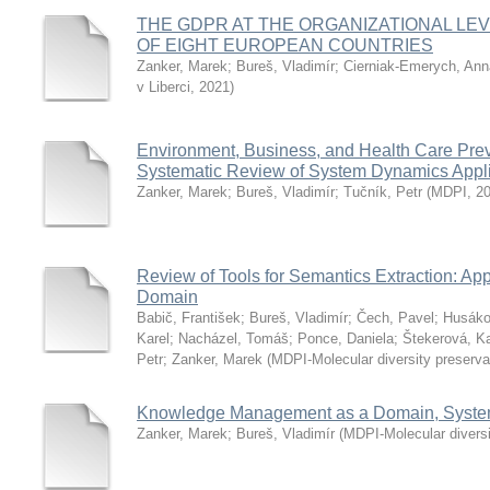
THE GDPR AT THE ORGANIZATIONAL LEV
OF EIGHT EUROPEAN COUNTRIES
Zanker, Marek
;
Bureš, Vladimír
;
Cierniak-Emerych, Ann
v Liberci
,
2021
)
Environment, Business, and Health Care Pre
Systematic Review of System Dynamics Appl
Zanker, Marek
;
Bureš, Vladimír
;
Tučník, Petr
(
MDPI
,
2
Review of Tools for Semantics Extraction: Ap
Domain
Babič, František
;
Bureš, Vladimír
;
Čech, Pavel
;
Husáko
Karel
;
Nacházel, Tomáš
;
Ponce, Daniela
;
Štekerová, K
Petr
;
Zanker, Marek
(
MDPI-Molecular diversity preservat
Knowledge Management as a Domain, Syste
Zanker, Marek
;
Bureš, Vladimír
(
MDPI-Molecular diversit