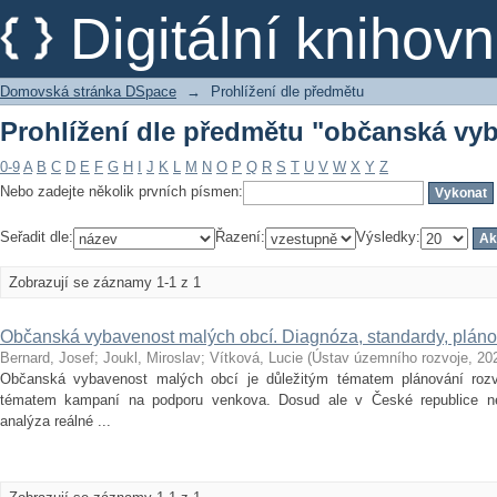
Prohlížení dle předmětu "občanská vy
Digitální kniho
Domovská stránka DSpace
→
Prohlížení dle předmětu
Prohlížení dle předmětu "občanská vy
0-9
A
B
C
D
E
F
G
H
I
J
K
L
M
N
O
P
Q
R
S
T
U
V
W
X
Y
Z
Nebo zadejte několik prvních písmen:
Seřadit dle:
Řazení:
Výsledky:
Zobrazují se záznamy 1-1 z 1
Občanská vybavenost malých obcí. Diagnóza, standardy, pláno
Bernard, Josef
;
Joukl, Miroslav
;
Vítková, Lucie
(
Ústav územního rozvoje
,
20
Občanská vybavenost malých obcí je důležitým tématem plánování roz
tématem kampaní na podporu venkova. Dosud ale v České republice ne
analýza reálné ...