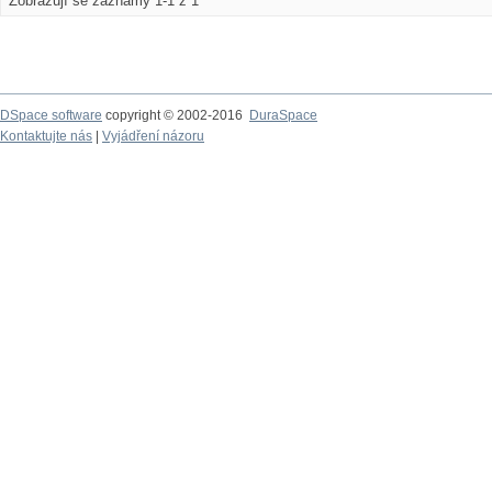
Zobrazují se záznamy 1-1 z 1
DSpace software
copyright © 2002-2016
DuraSpace
Kontaktujte nás
|
Vyjádření názoru