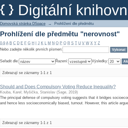
Prohlížení dle předmětu "nerovnost"
Digitální kniho
Domovská stránka DSpace
→
Prohlížení dle předmětu
Prohlížení dle předmětu "nerovnost"
0-9
A
B
C
D
E
F
G
H
I
J
K
L
M
N
O
P
Q
R
S
T
U
V
W
X
Y
Z
Nebo zadejte několik prvních písmen:
Seřadit dle:
Řazení:
Výsledky:
Zobrazují se záznamy 1-1 z 1
Should and Does Compulsory Voting Reduce Inequality?
Kouba, Karel
;
Myšička, Stanislav
(
Sage
,
2019
)
The principal defense of compulsory voting suggests that it bridges socioecon
and hence less socioeconomically biased, turnout. However, this article argues
Zobrazují se záznamy 1-1 z 1