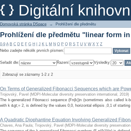
Prohlížení dle předmětu "linear form i
Digitální kniho
Domovská stránka DSpace
→
Prohlížení dle předmětu
Prohlížení dle předmětu "linear form i
0-9
A
B
C
D
E
F
G
H
I
J
K
L
M
N
O
P
Q
R
S
T
U
V
W
X
Y
Z
Nebo zadejte několik prvních písmen:
Seřadit dle:
Řazení:
Výsledky:
Zobrazují se záznamy 1-2 z 2
On Terms of Generalized Fibonacci Sequences which are Power
Trojovský, Pavel
(
MDPI-Molecular diversity preservation international
,
2019
)
The k-generalized Fibonacci sequence (Fn(k))n (sometimes also called k-b
with k &gt;= 2, is defined by the values 0,0, horizontal ellipsis ,0,1 of startin
A Quadratic Diophantine Equation Involving Generalized Fibo
Chaves, Ana Paula
;
Trojovský, Pavel
(
MDPI-Molecular diversity preservation 
The sequence of the k-generalized Fibonacci numbers (F-n((k)))(n) is defined 