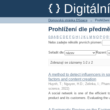
Prohlížení dle předmě
Digitál
Domovská stránka DSpace
→
Prohlížení
Prohlížení dle předmě
0-9
A
B
C
D
E
F
G
H
I
J
K
L
M
N
O
P
Q
R
Nebo zadejte několik prvních písmen:
Seřadit dle:
Řazení:
Zobrazují se záznamy 1-2 z 2
A method to detect influencers in s
factors and content creation
Huynh, T.
;
Nguyen, H.D.
;
Zelinka, I.
;
Pham,
science
,
2022
)
A social network is one of the efficient t
product and its customers. Evaluating the us
A Systematic Review on the Factors