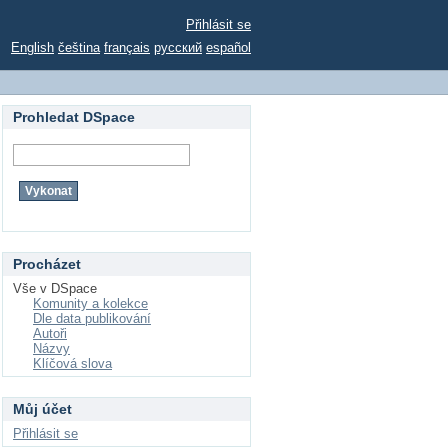
Přihlásit se
English
čeština
français
русский
español
Prohledat DSpace
Procházet
Vše v DSpace
Komunity a kolekce
Dle data publikování
Autoři
Názvy
Klíčová slova
Můj účet
Přihlásit se