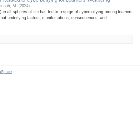
innah, M.
(
2024
)
) in all spheres of life has led to a surge of cyberbullying among learners
that underlying factors, manifestations, consequences, and ...
aSpace