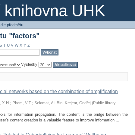
tu "factors"
ní knihovna UHK
 dle předmětu
tu "factors"
S
T
U
V
W
X
Y
Z
Výsledky:
ocial networks based on the combination of amplification
 X.H.
;
Pham, V.T.
;
Selamat, Ali Bin
;
Krejcar, Ondřej
(
Public library
ools for information propagation. The content is the bridge between the
er's content creation is a valuable feature to improve information ...
 Related to Cyberbullying for Learners’ Wellbeing