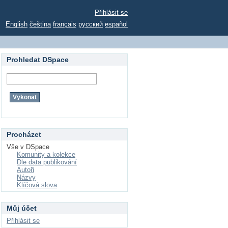
Přihlásit se
English
čeština
français
русский
español
Prohledat DSpace
Procházet
Vše v DSpace
Komunity a kolekce
Dle data publikování
Autoři
Názvy
Klíčová slova
Můj účet
Přihlásit se