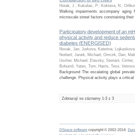
Horak, J.
;
Kukuliac, P.
;
Koktava, N.
;
Orliko
Walking impairments accompany aging for
microscale street factors constraining their
Participatory development of an mHe
physical activity and reduce sedent
diabetes (ENERGISED)
Novak, Jan
;
Jurkova, Katerina
;
Lojkaskova
Norbert
;
Janek, Michael
;
Omcirk, Dan
;
Mali
Ussher, Michael
;
Elavsky, Steriani
;
Cimler,
Bohumil
;
Yates, Tom
;
Harris, Tess
;
Vetrov
Background The escalating global prevale
challenge. Physical activity plays a critica
Zobrazují se záznamy 1-3 z 3
DSpace software
copyright © 2002-2016
Dur