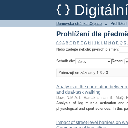
Prohlížení dle předm
Digitál
Domovská stránka DSpace
→
Prohlížení
Prohlížení dle předm
0-9
A
B
C
D
E
F
G
H
I
J
K
L
M
N
O
P
Q
R
Nebo zadejte několik prvních písmen:
Seřadit dle:
Řazení:
Zobrazují se záznamy 1-3 z 3
Analysis of the correlation between m
and dual-task walking
Dawi, N.M.A.T.
;
Ramakrishnan, B.
;
Malý, F
Analysis of leg muscle activation and ga
physiological and sport sciences. In this p
Impact of street-level barriers on wa
Comparison of two cities