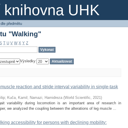
ětu "Walking"
ní knihovna UHK
 dle předmětu
ětu "Walking"
S
T
U
V
W
X
Y
Z
Výsledky:
uscle reaction and stride interval variability in single-task
ilip
;
Kuča, Kamil
;
Namazi, Hamidreza
(
World Scientific
,
2021
)
it variability during locomotion is an important area of research in
aper, we analyzed the coupling between the alterations of leg muscle ...
lking accessibility for persons with declining mobility: