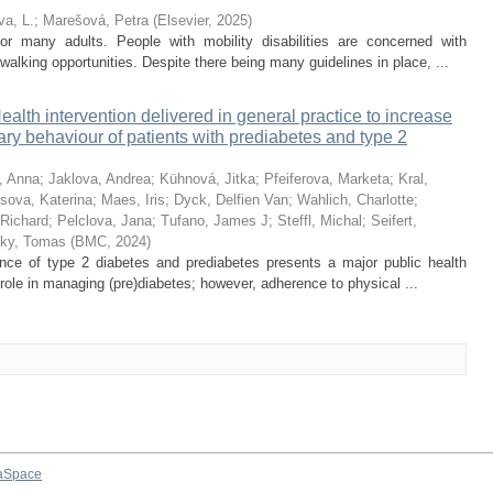
va, L.
;
Marešová, Petra
(
Elsevier
,
2025
)
 many adults. People with mobility disabilities are concerned with
 walking opportunities. Despite there being many guidelines in place, ...
alth intervention delivered in general practice to increase
ary behaviour of patients with prediabetes and type 2
, Anna
;
Jaklova, Andrea
;
Kühnová, Jitka
;
Pfeiferova, Marketa
;
Kral,
sova, Katerina
;
Maes, Iris
;
Dyck, Delfien Van
;
Wahlich, Charlotte
;
 Richard
;
Pelclova, Jana
;
Tufano, James J
;
Steffl, Michal
;
Seifert,
sky, Tomas
(
BMC
,
2024
)
nce of type 2 diabetes and prediabetes presents a major public health
l role in managing (pre)diabetes; however, adherence to physical ...
aSpace