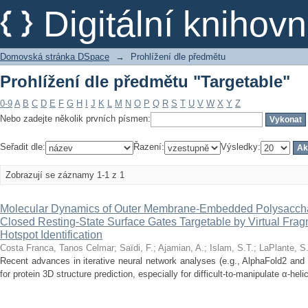
Prohlížení dle předmětu "Targetable"
Digitální kniho
Domovská stránka DSpace
→
Prohlížení dle předmětu
Prohlížení dle předmětu "Targetable"
0-9
A
B
C
D
E
F
G
H
I
J
K
L
M
N
O
P
Q
R
S
T
U
V
W
X
Y
Z
Nebo zadejte několik prvních písmen:
Seřadit dle:
Řazení:
Výsledky:
Zobrazují se záznamy 1-1 z 1
Molecular Dynamics of Outer Membrane-Embedded Polysacchar
Closed Resting-State Surface Gates Targetable by Virtual Fra
Hotspot Identification
Costa Franca, Tanos Celmar
;
Saïdi, F.
;
Ajamian, A.
;
Islam, S.T.
;
LaPlante, S
Recent advances in iterative neural network analyses (e.g., AlphaFold2 and
for protein 3D structure prediction, especially for difficult-to-manipulate α-helica