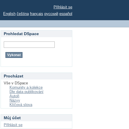
Přihlásit se
English
čeština
français
русский
español
Prohledat DSpace
Procházet
Vše v DSpace
Komunity a kolekce
Dle data publikování
Autoři
Názvy
Klíčová slova
Můj účet
Přihlásit se