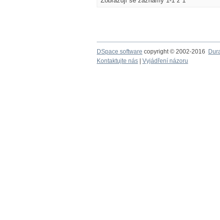
Zobrazují se záznamy 1-1 z 1
DSpace software
copyright © 2002-2016
Dur
Kontaktujte nás
|
Vyjádření názoru