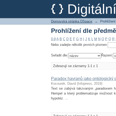
Prohlížení dle předmě
Digitál
Domovská stránka DSpace
→
Prohlížení
Prohlížení dle předmě
0-9
A
B
C
D
E
F
G
H
I
J
K
L
M
N
O
P
Q
R
Nebo zadejte několik prvních písmen:
Seřadit dle:
Řazení:
Zobrazují se záznamy 1-1 z 1
Paradox havranů jako ontologický 
Kocourek, David
(
Infopress
,
2019
)
Text se zabývá takzvaným „paradoxem havr
Hempel a který problematizuje možnost k
hypotéz. ...