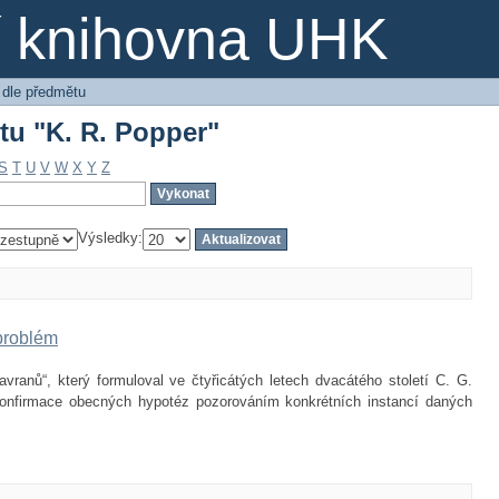
tu "K. R. Popper"
ní knihovna UHK
 dle předmětu
tu "K. R. Popper"
S
T
U
V
W
X
Y
Z
Výsledky:
problém
anů“, který formuloval ve čtyřicátých letech dvacátého století C. G.
onfirmace obecných hypotéz pozorováním konkrétních instancí daných