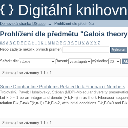
Prohlížení dle předmětu "Galois theory
Digitální kniho
Domovská stránka DSpace
→
Prohlížení dle předmětu
Prohlížení dle předmětu "Galois theory
0-9
A
B
C
D
E
F
G
H
I
J
K
L
M
N
O
P
Q
R
S
T
U
V
W
X
Y
Z
Nebo zadejte několik prvních písmen:
Seřadit dle:
Řazení:
Výsledky:
Zobrazují se záznamy 1-1 z 1
Some Diophantine Problems Related to k-Fibonacci Numbers
Trojovský, Pavel
;
Hubálovský, Štěpán
(
MDPI-Molecular diversity preservation
Let k >= 1 be an integer and denote (F-k,F-n) n as the k-Fibonacci sequen
relation F-k,F-n=kF(k,n-1)+F-k,F-n-2, with initial conditions F-k,F-0=0 and F-k
Zobrazují se záznamy 1-1 z 1