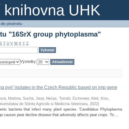
ětu "16SrX group phytoplasma"
ní knihovna UHK
 dle předmětu
ětu "16SrX group phytoplasma"
S
T
U
V
W
X
Y
Z
Výsledky:
a pyri’ isolates in the Czech Republic based on imp gene
lová, Martina
;
Suchá, Jana
;
Nečas, Tomáš
;
Eichmeier, Aleš
;
Kiss,
iversitatea de Stiinte Agricole si Medicina Veterinara
,
2022
)
enic bacteria that infect many plant species. 'Candidatus Phytoplasma
p causes pear decline disease that adversely affects pear crops. To ...