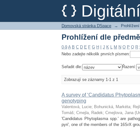
Prohlížení dle předm
Digitál
Domovská stránka DSpace
→
Prohlížení
Prohlížení dle předm
0-9
A
B
C
D
E
F
G
H
I
J
K
L
M
N
O
P
Q
R
Nebo zadejte několik prvních písmen:
Seřadit dle:
Řazení:
Zobrazují se záznamy 1-1 z 1
A survey of ‘Candidatus Phytoplasm
genotyping
Valentová, Lucie
;
Bohunická, Markéta
;
Rej
Tomáš
;
Cmejla, Radek
;
Cmejlova, Jana
(
Un
'Candidatus Phytoplasma spp.' are pathog
pyri', one of the members of the 16SrX grou