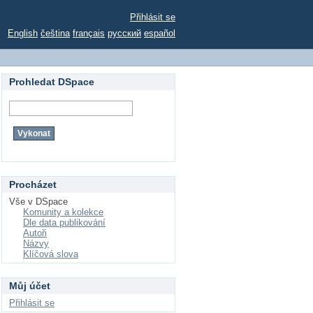
Přihlásit se
English
čeština
français
русский
español
Prohledat DSpace
Procházet
Vše v DSpace
Komunity a kolekce
Dle data publikování
Autoři
Názvy
Klíčová slova
Můj účet
Přihlásit se