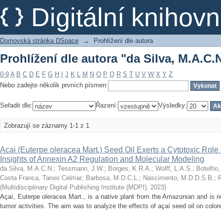
Prohlížení dle autora "da Silva, M.A.C.
Digitální kniho
Domovská stránka DSpace
→
Prohlížení dle autora
Prohlížení dle autora "da Silva, M.A.C.
0-9
A
B
C
D
E
F
G
H
I
J
K
L
M
N
O
P
Q
R
S
T
U
V
W
X
Y
Z
Nebo zadejte několik prvních písmen:
Seřadit dle:
Řazení:
Výsledky:
Zobrazují se záznamy 1-1 z 1
Acai (Euterpe oleracea Mart.) Seed Oil Exerts a Cytotoxic Role
Insights of Annexin A2 Regulation and Molecular Modeling
da Silva, M.A.C.N.
;
Tessmann, J.W.
;
Borges, K.R.A.
;
Wolff, L.A.S.
;
Botelho,
Costa Franca, Tanos Celmar
;
Barbosa, M.D.C.L.
;
Nascimento, M.D.D.S.B.
;
(
Multidisciplinary Digital Publishing Institute (MDPI)
,
2023
)
Açaí, Euterpe oleracea Mart., is a native plant from the Amazonian and is ri
tumor activities. The aim was to analyze the effects of açaí seed oil on colo