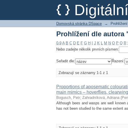
Prohlížení dle autora
Digitál
Domovská stránka DSpace
→
Prohlížení
Prohlížení dle autora
0-9
A
B
C
D
E
F
G
H
I
J
K
L
M
N
O
P
Q
R
Nebo zadejte několik prvních písmen:
Seřadit dle:
Řazení:
Zobrazují se záznamy 1-1 z 1
Proportions of aposematic colourat
main mimics – hoverflies, clearwin
Bogusch, Petr
;
Zahradníková, Adriana
(
Pen
Although bees and wasps are well known as
has not been studied to the same extent as o