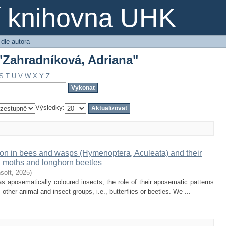
 "Zahradníková, Adriana"
ní knihovna UHK
 dle autora
 "Zahradníková, Adriana"
S
T
U
V
W
X
Y
Z
Výsledky:
ion in bees and wasps (Hymenoptera, Aculeata) and their
g moths and longhorn beetles
soft
,
2025
)
 aposematically coloured insects, the role of their aposematic patterns
ther animal and insect groups, i.e., butterflies or beetles. We ...