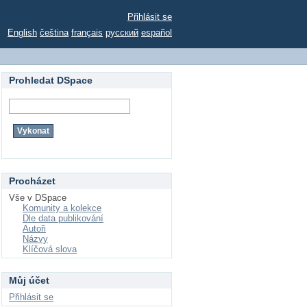
Přihlásit se
English
čeština
français
русский
español
Prohledat DSpace
Procházet
Vše v DSpace
Komunity a kolekce
Dle data publikování
Autoři
Názvy
Klíčová slova
Můj účet
Přihlásit se