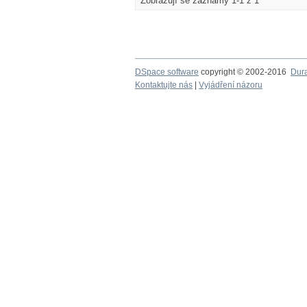
Zobrazují se záznamy 1-1 z 1
DSpace software
copyright © 2002-2016
Dur
Kontaktujte nás
|
Vyjádření názoru