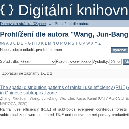
Prohlížení dle autora "Wang, Jun-Bang
Digitální kniho
Domovská stránka DSpace
→
Prohlížení dle autora
Prohlížení dle autora "Wang, Jun-Bang
0-9
A
B
C
D
E
F
G
H
I
J
K
L
M
N
O
P
Q
R
S
T
U
V
W
X
Y
Z
Nebo zadejte několik prvních písmen:
Seřadit dle:
Řazení:
Výsledky:
Zobrazují se záznamy 1-1 z 1
The spatial distribution patterns of rainfall use efficiency (RUE)
in Chinese subtropical zone
Zhang, Xiu-Juan
;
Wang, Jun-Bang
;
Wu, Chu
;
Kuča, Kamil
(
UNIV AGR SCI 
NAPOCA
,
2020
)
Rainfall use efficiency (RUE) of subtropics evergreen coniferous forest
subtropical zone were estimated. RUE and ecosystem net primary productivity (