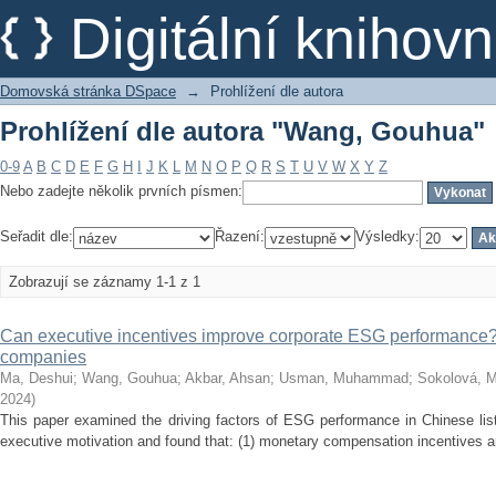
Prohlížení dle autora "Wang, Gouhua"
Digitální kniho
Domovská stránka DSpace
→
Prohlížení dle autora
Prohlížení dle autora "Wang, Gouhua"
0-9
A
B
C
D
E
F
G
H
I
J
K
L
M
N
O
P
Q
R
S
T
U
V
W
X
Y
Z
Nebo zadejte několik prvních písmen:
Seřadit dle:
Řazení:
Výsledky:
Zobrazují se záznamy 1-1 z 1
Can executive incentives improve corporate ESG performance?
companies
Ma, Deshui
;
Wang, Gouhua
;
Akbar, Ahsan
;
Usman, Muhammad
;
Sokolová, M
2024
)
This paper examined the driving factors of ESG performance in Chinese lis
executive motivation and found that: (1) monetary compensation incentives an