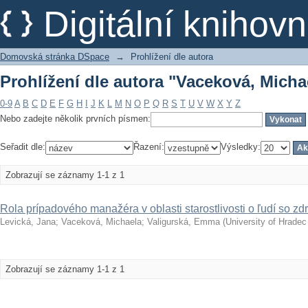
Prohlížení dle autora "Vaceková, Micha
Digitální kniho
Domovská stránka DSpace
→
Prohlížení dle autora
Prohlížení dle autora "Vaceková, Micha
0-9
A
B
C
D
E
F
G
H
I
J
K
L
M
N
O
P
Q
R
S
T
U
V
W
X
Y
Z
Nebo zadejte několik prvních písmen:
Seřadit dle:
Řazení:
Výsledky:
Zobrazují se záznamy 1-1 z 1
Rola prípadového manažéra v oblasti starostlivosti o ľudí so z
Levická, Jana
;
Vaceková, Michaela
;
Valigurská, Emma
(
University of Hradec
Zobrazují se záznamy 1-1 z 1