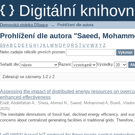
Prohlížení dle autora "Saeed, Mohamm
Digitální kniho
Domovská stránka DSpace
→
Prohlížení dle autora
Prohlížení dle autora "Saeed, Mohamm
0-9
A
B
C
D
E
F
G
H
I
J
K
L
M
N
O
P
Q
R
S
T
U
V
W
X
Y
Z
Nebo zadejte několik prvních písmen:
Seřadit dle:
Řazení:
Výsledky:
Zobrazují se záznamy 1-2 z 2
Assessing the impact of distributed energy resources on overcurr
enhanced effectiveness
Eladl, Abdelfattah A.
;
Sheta, Ahmed N.
;
Saeed, Mohammed A
;
Bureš, Vladim
2025
)
The inevitable diminutions of fossil fuel, declined energy efficiency, and su
concerns about centralized generating facilities in traditional grids. Therefore, 
LoRaWAN-based IoT protocol for three levels central protect