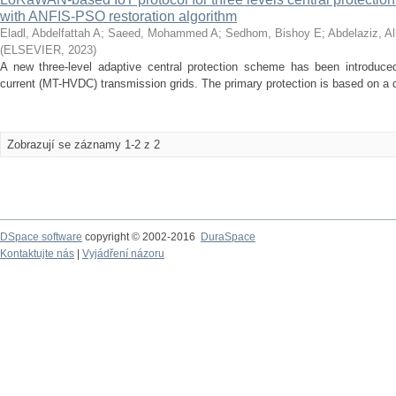
with ANFIS-PSO restoration algorithm
Eladl, Abdelfattah A
;
Saeed, Mohammed A
;
Sedhom, Bishoy E
;
Abdelaziz, A
(
ELSEVIER
,
2023
)
A new three-level adaptive central protection scheme has been introduced 
current (MT-HVDC) transmission grids. The primary protection is based on a dif
Zobrazují se záznamy 1-2 z 2
DSpace software
copyright © 2002-2016
DuraSpace
Kontaktujte nás
|
Vyjádření názoru