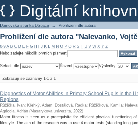
Prohlížení dle autora "Nalevanko, Vojt
Digitální kniho
Domovská stránka DSpace
→
Prohlížení dle autora
Prohlížení dle autora "Nalevanko, Vojt
0-9
A
B
C
D
E
F
G
H
I
J
K
L
M
N
O
P
Q
R
S
T
U
V
W
X
Y
Z
Nebo zadejte několik prvních písmen:
Seřadit dle:
Řazení:
Výsledky:
Zobrazují se záznamy 1-1 z 1
Diagnostics of Motor Abilities in Primary School Pupils in the
Regions
Růžička, Ivan
;
Křehký, Adam
;
Dostálová, Radka
;
Růžičková, Kamila
;
Naleva
Agricola, Adrián
(
Masarykova univerzita
,
2022
)
Motor fitness is seen as a prerequisite for efficient physical functioning o
lifestyle. The aim of the research was to use 4 motor tests (standing long jump