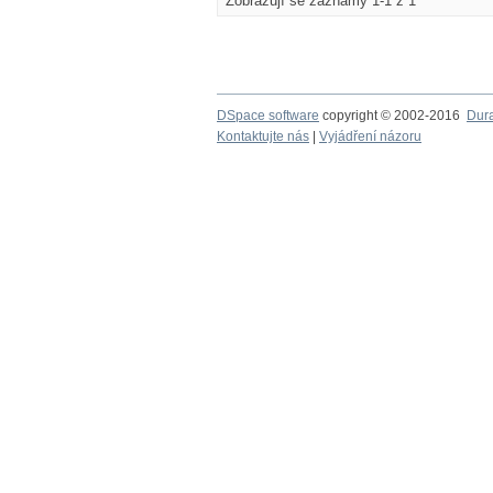
Zobrazují se záznamy 1-1 z 1
DSpace software
copyright © 2002-2016
Dur
Kontaktujte nás
|
Vyjádření názoru