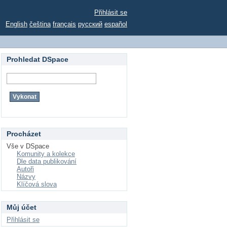
Přihlásit se
English
čeština
français
русский
español
Prohledat DSpace
Procházet
Vše v DSpace
Komunity a kolekce
Dle data publikování
Autoři
Názvy
Klíčová slova
Můj účet
Přihlásit se