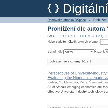
Prohlížení dle autora 
Digitál
Domovská stránka DSpace
→
Prohlížení
Prohlížení dle autora 
0-9
A
B
C
D
E
F
G
H
I
J
K
L
M
N
O
P
Q
R
Nebo zadejte několik prvních písmen:
Seřadit dle:
Řazení:
Zobrazují se záznamy 1-1 z 1
Perspectives of University-Industry
Evaluating the Nigerian scenario v
Fadeyi, O.
;
Marešová, Petra
;
Štemberková
All of Africa's emerging economies are fac
effective University-Industry technology tra