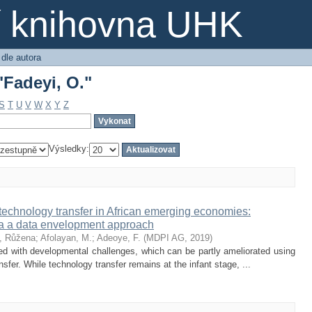
"Fadeyi, O."
ní knihovna UHK
 dle autora
"Fadeyi, O."
S
T
U
V
W
X
Y
Z
Výsledky:
 technology transfer in African emerging economies:
ia a data envelopment approach
, Růžena
;
Afolayan, M.
;
Adeoye, F.
(
MDPI AG
,
2019
)
ed with developmental challenges, which can be partly ameliorated using
nsfer. While technology transfer remains at the infant stage, ...